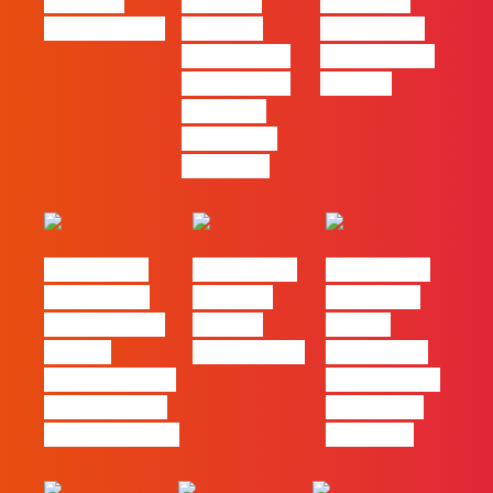
Webinar:
Webinar:
´ssoas da
CriativiDados
“Product
Casa | Ep18
Design, uma
com Mafalda
das funções
Ferreira
com mais
procura no
mercado”
#FLAGtalks
#FLAGtalks
#FLAGtalks
Marketing à
Webinar:
pro leaks |
Patrão | Ep20
“Design
Ep 21 –
– Como
Thinking…?”
Modelos de
destacar o seu
Negócios em
negócio local,
Tempos de
gratuitamente!
Incerteza