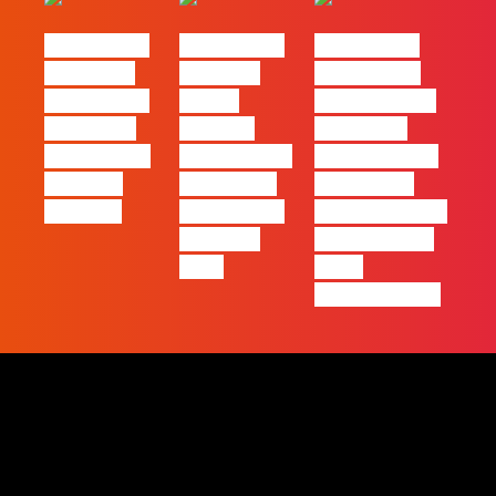
#FLAGtalks
#FLAGtalks
#FLAGtalks
´ssoas da
Webinar:
Marketing à
Casa | Ep17
“Como
Patrão | Ep19
com Filipe
atingir a
– Como as
Cordeiro da
excelência –
‘lives’ estão a
Acredita
história de
criar novas
Portugal
uma equipa
oportunidades
de front-
de negócio, e
end”
como
aproveitá-las!