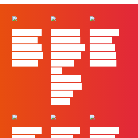
#FLAGtalks
#FLAGtalks
#FLAGtalks
´ssoas da
Marketing à
Webinar:
Casa | Ep24
Patrão | Ep27
Content is
com Cláudia
– 7 Tácticas
king… and
Pernencar
infalíveis
queen too!
para
comunicar a
Black Friday
e a Ciber
Monday
#FLAGtalks
#FLAGtalks
#FLAGtalks