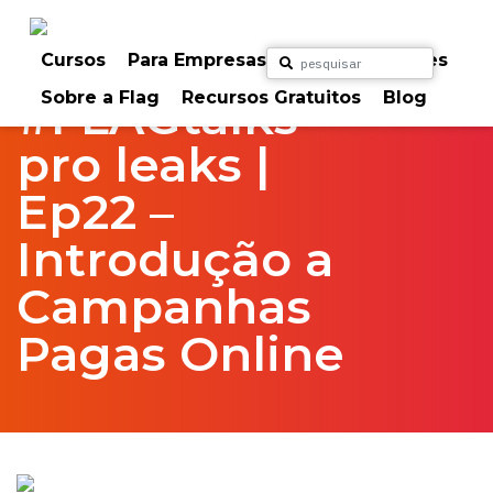
Skip
to
Home
FlagTalks
pro leaks
content
Cursos
Para Empresas
Para Particulares
Sobre a Flag
Recursos Gratuitos
Blog
#FLAGtalks
pro leaks |
Ep22 –
Introdução a
Campanhas
Pagas Online