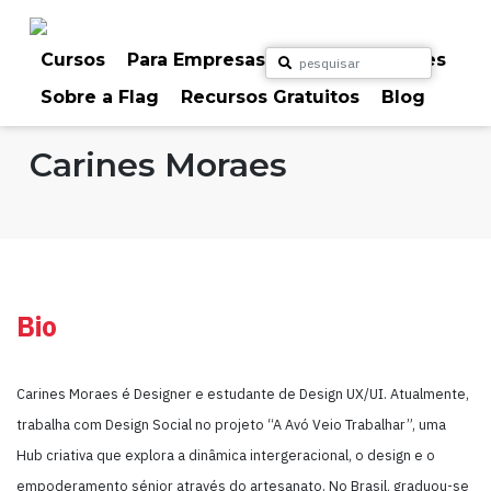
Skip
to
content
Cursos
Para Empresas
Para Particulares
Sobre a Flag
Recursos Gratuitos
Blog
Home
Formadores
Carines Moraes
Bio
Carines Moraes é Designer e estudante de Design UX/UI. Atualmente,
trabalha com Design Social no projeto “A Avó Veio Trabalhar”, uma
Hub criativa que explora a dinâmica intergeracional, o design e o
empoderamento sénior através do artesanato. No Brasil, graduou-se