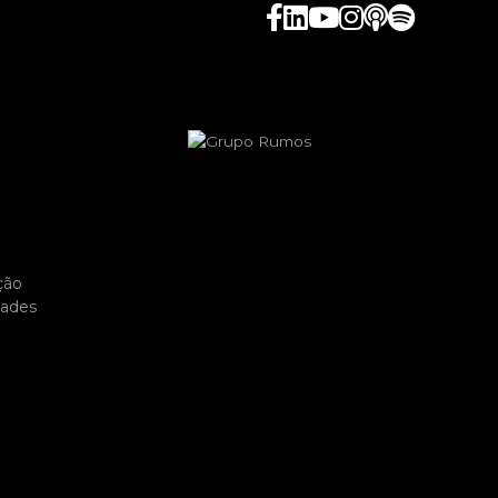
ção
dades