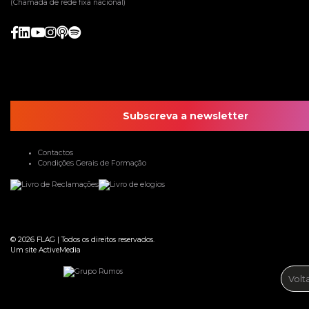
(Chamada de rede fixa nacional)
Subscreva a newsletter
Contactos
Condições Gerais de Formação
© 2026
FLAG
|
Todos os direitos reservados.
Um site
ActiveMedia
Volt