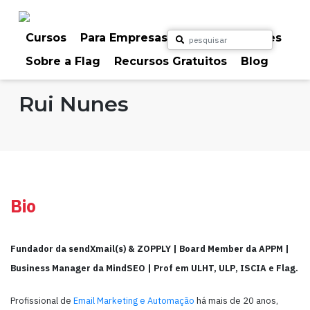
Skip
to
content
Cursos
Para Empresas
Para Particulares
Sobre a Flag
Recursos Gratuitos
Blog
Home
Formadores
Rui Nunes
Bio
Fundador da sendXmail(s) & ZOPPLY | Board Member da APPM |
Business Manager da MindSEO | Prof em ULHT, ULP
, ISCIA
e Flag
.
Profissional de
Email Marketing e Automação
há mais de 20 anos,