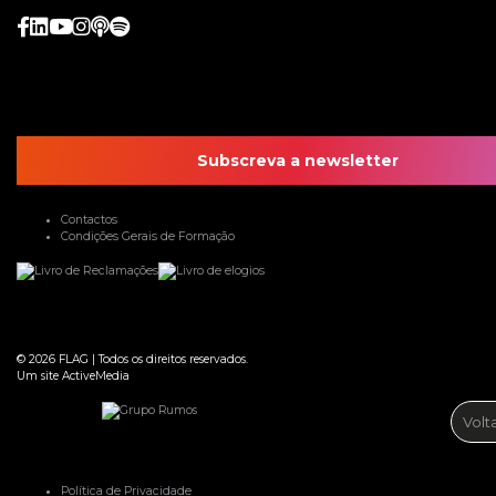
Subscreva a newsletter
Contactos
Condições Gerais de Formação
© 2026
FLAG
|
Todos os direitos reservados.
Um site
ActiveMedia
Volt
Política de Privacidade