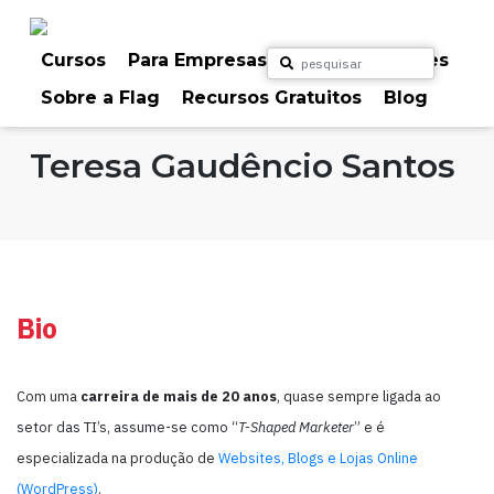
Skip
to
content
Cursos
Para Empresas
Para Particulares
Sobre a Flag
Recursos Gratuitos
Blog
Home
Formadores
Teresa Gaudêncio Santos
Bio
Com uma
carreira de mais de 20 anos
, quase sempre ligada ao
setor das TI’s, assume-se como “
T-Shaped Marketer
” e é
especializada na produção de
Websites, Blogs e Lojas Online
(WordPress)
.