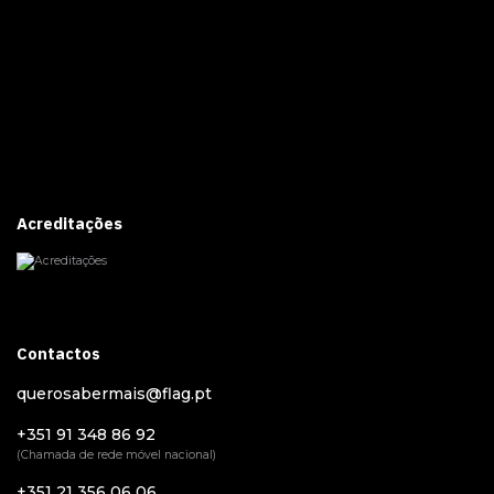
Acreditações
Contactos
querosabermais@flag.pt
+351 91 348 86 92
(Chamada de rede móvel nacional)
+351 21 356 06 06