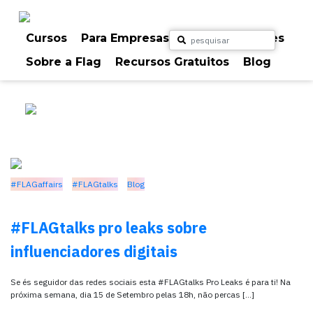
Skip
to
content
Cursos
Para Empresas
Para Particulares
#FLAGtalks
Sobre a Flag
Recursos Gratuitos
Blog
#FLAGaffairs
#FLAGtalks
Blog
#FLAGtalks pro leaks sobre
influenciadores digitais
Se és seguidor das redes sociais esta #FLAGtalks Pro Leaks é para ti! Na
próxima semana, dia 15 de Setembro pelas 18h, não percas […]