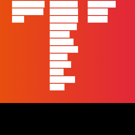
eBook FLAG |
#FLAGvox |
#FLAGvox |
Oráculo para
2026 será o
Made by
2026
ano em que
Humans
ficará mais
visível a
diferença
entre quem
apenas
produz e
quem
realmente
pensa