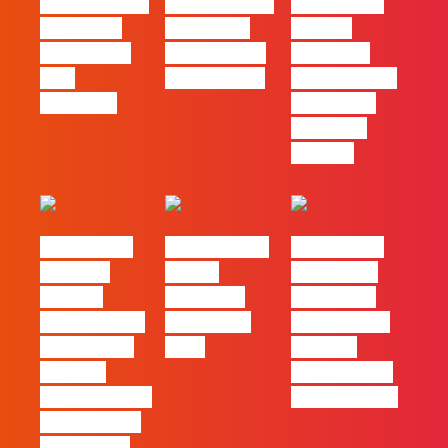
#FLAGvox | O
#FLAGvox | O
#FLAGvox |
social das
futuro das
Há uma
redes ficou
PME começa
diferença
pelo
nas pessoas
entre utilizar
caminho?
o Claude e
trabalhar
com ele
#FLAGvox |
FLAG no TOP
#FLAGvox |
Mercado
30 das
Comunicar
procura
Empresas
continua a
profissionais
Felizes em
ser uma das
que saibam
2026
maiores
cruzar a
ferramentas
técnica com o
de progresso
pensamento
criativo e a