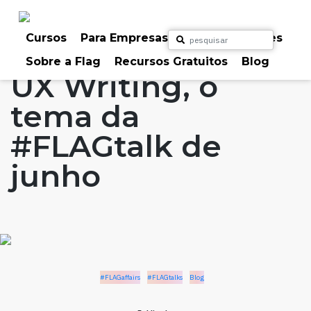
Skip
to
Home
Artigos
#FLAGaffairs
#FLAGtalks
content
Cursos
Para Empresas
Para Particulares
Blog
Sobre a Flag
Recursos Gratuitos
Blog
UX Writing, o
tema da
#FLAGtalk de
junho
#FLAGaffairs
#FLAGtalks
Blog