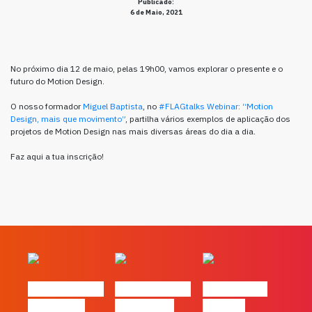
Publicado:
6 de Maio, 2021
No próximo dia 12 de maio, pelas 19h00, vamos explorar o presente e o
futuro do Motion Design.
O nosso formador
Miguel Baptista
, no
#FLAGtalks Webinar: “Motion
Design, mais que movimento”
, partilha vários exemplos de aplicação dos
projetos de Motion Design nas mais diversas áreas do dia a dia.
Faz aqui a tua inscrição!
#FLAGvox | O
#FLAGvox | O
#FLAGvox |
social das
futuro das
Há uma