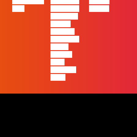
Oráculo para
2026 será o
Made by
2026
ano em que
Humans
ficará mais
visível a
diferença
entre quem
apenas
produz e
quem
realmente
pensa