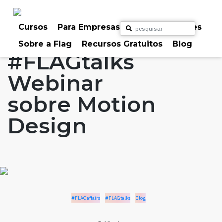
Skip
to
Home
Artigos
#FLAGaffairs
#FLAGtalks
content
Cursos
Para Empresas
Para Particulares
Blog
Sobre a Flag
Recursos Gratuitos
Blog
#FLAGtalks
Webinar
sobre Motion
Design
#FLAGaffairs
#FLAGtalks
Blog