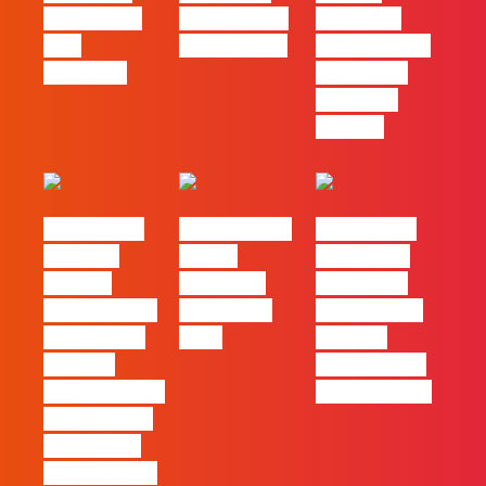
redes ficou
PME começa
diferença
pelo
nas pessoas
entre utilizar
caminho?
o Claude e
trabalhar
com ele
#FLAGvox |
FLAG no TOP
#FLAGvox |
Mercado
30 das
Comunicar
procura
Empresas
continua a
profissionais
Felizes em
ser uma das
que saibam
2026
maiores
cruzar a
ferramentas
técnica com o
de progresso
pensamento
criativo e a
resolução de