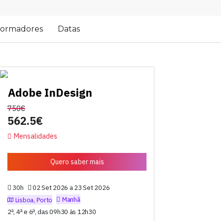
ormadores
Datas
Adobe InDesign
750€
562.5€
Mensalidades
Quero saber mais
30h
02 Set 2026 a 23 Set 2026
Manhã
Lisboa, Porto
2ª, 4ª e 6ª, das 09h30 às 12h30