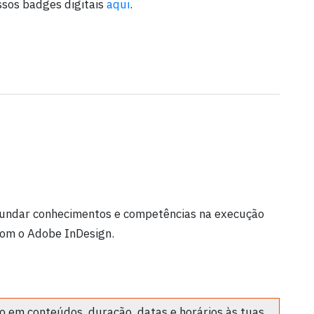
ssos badges digitais
aqui
.
fundar conhecimentos e competências na execução
 com o Adobe InDesign.
 em conteúdos, duração, datas e horários às tuas