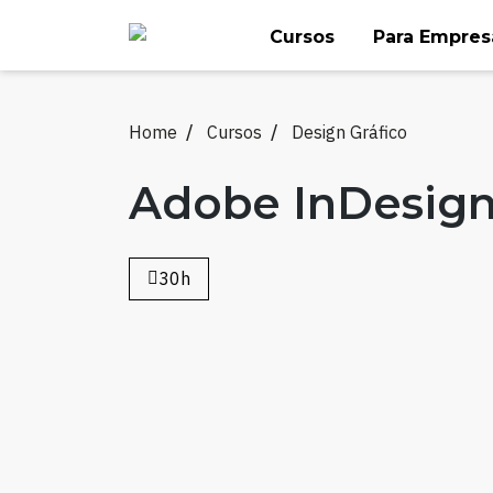
Skip
Cursos
Para Empres
to
content
Home
Cursos
Design Gráfico
Adobe InDesig
30h