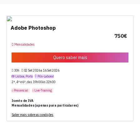
Adobe Photoshop
750€
Mensalidades
Quero saber mais
30h
02 Set 2026 a 16 Set 2026
Lisboa, Porto
Pós-Laboral
2ª, 4ª e 6ª, das 19h00 às 22h00
Presencial
Live-Training
Isento de IVA
Mensalidades (apenas para particulares)
Saber mais sobre as condições