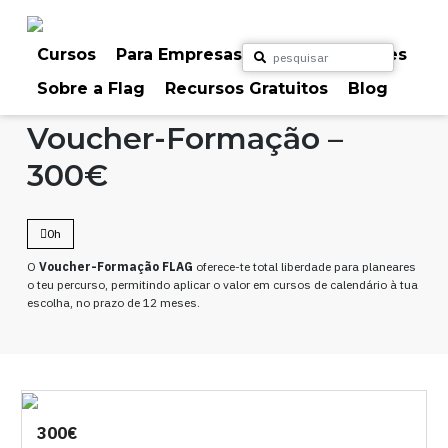
Skip
to
content
Cursos
Para Empresas
Para Particulares
Sobre a Flag
Recursos Gratuitos
Blog
Home
Cursos
Voucher-Formação –
300€
0h
O
Voucher-Formação FLAG
oferece-te total liberdade para planeares
o teu percurso, permitindo aplicar o valor em cursos de calendário à tua
escolha, no prazo de 12 meses.
300€