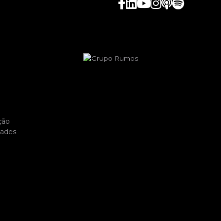
ção
dades