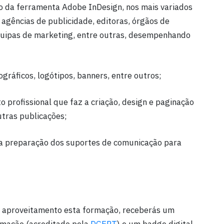
o da ferramenta Adobe InDesign, nos mais variados
 agências de publicidade, editoras, órgãos de
equipas de marketing, entre outras, desempenhando
ográficos, logótipos, banners, entre outros;
o profissional que faz a criação, design e paginação
outras publicações;
la preparação dos suportes de comunicação para
m aproveitamento esta formação, receberás um
rmação (acreditado pela
DGERT
) e um badge digital