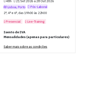
48h
21 Set 2026 a 28 Out 2026
Pós-Laboral
Lisboa, Porto
2ª, 4ª e 6ª, das 19h00 às 22h00
Presencial
Live-Training
Isento de IVA
Mensalidades (apenas para particulares)
Saber mais sobre as condições