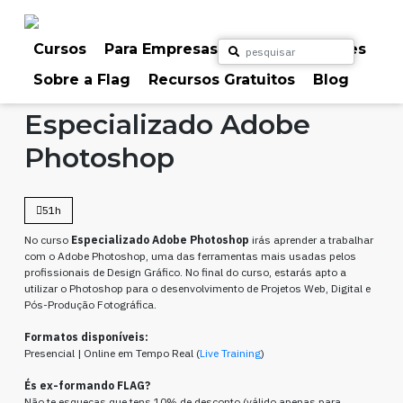
Skip
to
content
Cursos
Para Empresas
Para Particulares
Sobre a Flag
Recursos Gratuitos
Blog
Home
Cursos
Design Gráfico
Especializado Adobe
Photoshop
51h
No curso
Especializado Adobe Photoshop
irás aprender a trabalhar
com o Adobe Photoshop, uma das ferramentas mais usadas pelos
profissionais de Design Gráfico. No final do curso, estarás apto a
utilizar o Photoshop para o desenvolvimento de Projetos Web, Digital e
Pós-Produção Fotográfica.
Formatos disponíveis:
Presencial | Online em Tempo Real (
Live Training
)
És ex-formando FLAG?
Não te esqueças que tens 10% de desconto (válido apenas para