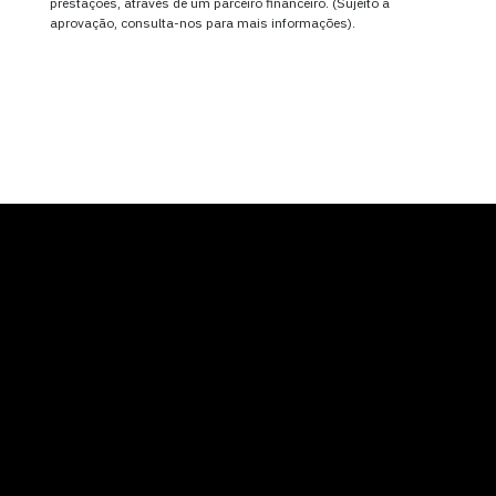
prestações, através de um parceiro financeiro. (Sujeito a
aprovação, consulta-nos para mais informações).