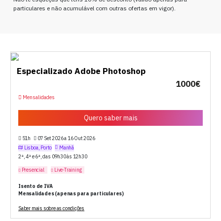
particulares e não acumulável com outras ofertas em vigor).
Especializado Adobe Photoshop
1000€
Mensalidades
Quero saber mais
51h
07 Set 2026 a 16 Out 2026
Lisboa, Porto
Manhã
2ª, 4ª e 6ª, das 09h30 às 12h30
Presencial
Live-Training
Isento de IVA
Mensalidades (apenas para particulares)
Saber mais sobre as condições