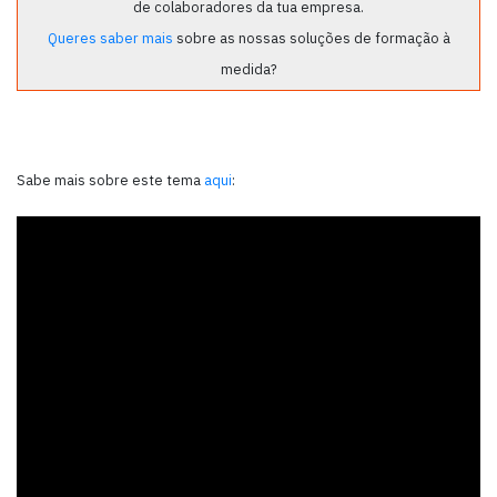
de colaboradores da tua empresa.
Queres saber mais
sobre as nossas soluções de formação à
medida?
Sabe mais sobre este tema
aqui
: