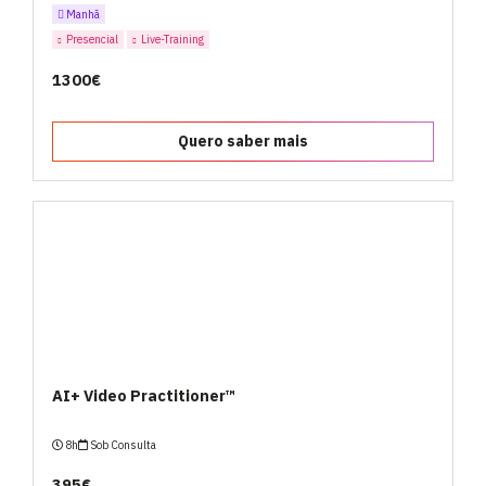
Manhã
Presencial
Live-Training
1300€
Quero saber mais
AI+ Video Practitioner™
8h
Sob Consulta
395€