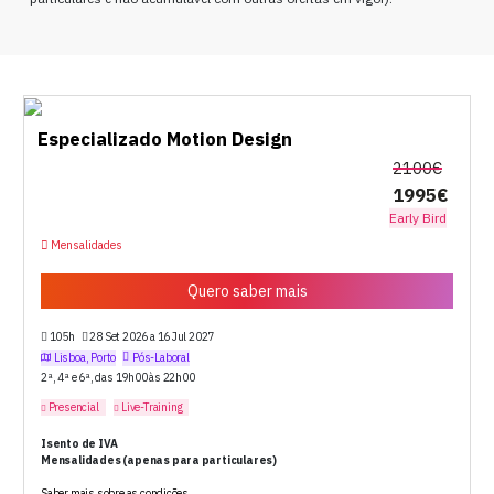
Especializado Motion Design
2100€
1995€
Early Bird
Mensalidades
Quero saber mais
105h
28 Set 2026 a 16 Jul 2027
Lisboa, Porto
Pós-Laboral
2ª, 4ª e 6ª, das 19h00 às 22h00
Presencial
Live-Training
Isento de IVA
Mensalidades (apenas para particulares)
Saber mais sobre as condições