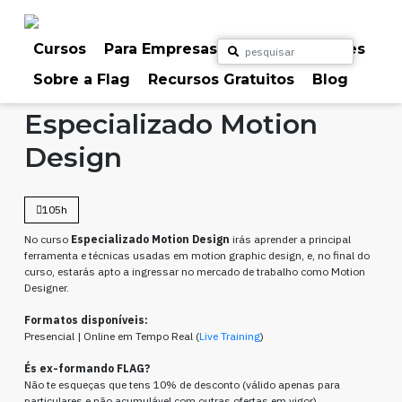
Skip
to
content
Cursos
Para Empresas
Para Particulares
Sobre a Flag
Recursos Gratuitos
Blog
Home
Cursos
Vídeo & Motion
Especializado Motion
Design
105h
No curso
Especializado Motion Design
irás aprender a principal
ferramenta e técnicas usadas em motion graphic design, e, no final do
curso, estarás apto a ingressar no mercado de trabalho como Motion
Designer.
Formatos disponíveis:
Presencial | Online em Tempo Real (
Live Training
)
És ex-formando FLAG?
Não te esqueças que tens 10% de desconto (válido apenas para
particulares e não acumulável com outras ofertas em vigor).