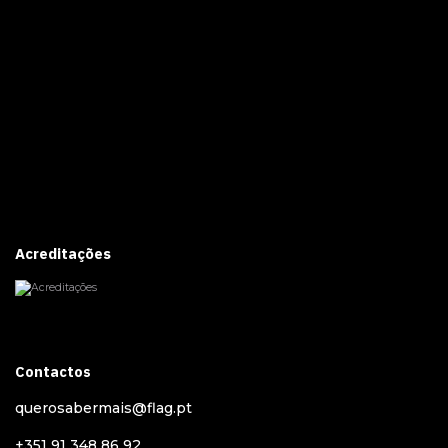
Acreditações
Contactos
querosabermais@flag.pt
+351 91 348 86 92