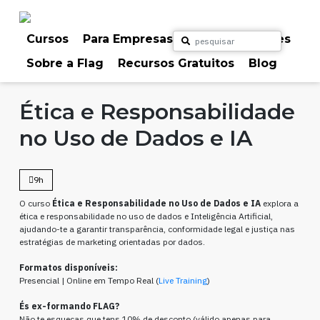
Skip
to
content
Cursos
Para Empresas
Para Particulares
Sobre a Flag
Recursos Gratuitos
Blog
Home
Cursos
Data Science & Analytics
Marketing & Comunicação
Ética e Responsabilidade
no Uso de Dados e IA
9h
O curso
Ética e Responsabilidade no Uso de Dados e IA
explora a
ética e responsabilidade no uso de dados e Inteligência Artificial,
ajudando-te a garantir transparência, conformidade legal e justiça nas
estratégias de marketing orientadas por dados.
Formatos disponíveis:
Presencial | Online em Tempo Real (
Live Training
)
És ex-formando FLAG?
Não te esqueças que tens 10% de desconto (válido apenas para