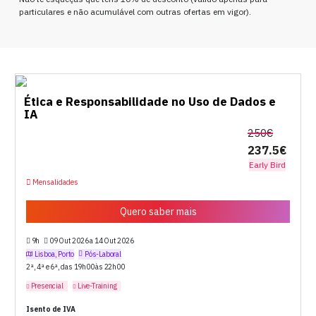
particulares e não acumulável com outras ofertas em vigor).
Ética e Responsabilidade no Uso de Dados e
IA
250€
237.5€
Early Bird
Mensalidades
Quero saber mais
9h
09 Out 2026 a 14 Out 2026
Lisboa, Porto
Pós-Laboral
2ª, 4ª e 6ª, das 19h00 às 22h00
Presencial
Live-Training
Isento de IVA