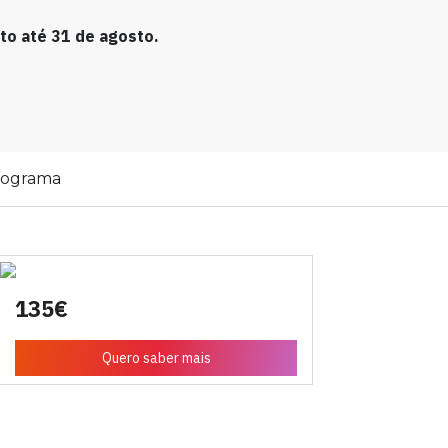
o até 31 de agosto.
rograma
135€
Quero saber mais