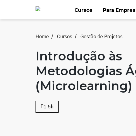
Skip
Cursos
Para Empres
to
content
Home
Cursos
Gestão de Projetos
Introdução às
Metodologias Á
(Microlearning)
1.5h