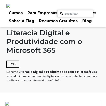
Skip
to
content
Cursos
Para Empresas
Para Particulares
Sobre a Flag
Recursos Gratuitos
Blog
Home
Cursos
Office
Literacia Digital e
Produtividade com o
Microsoft 365
21h
No curso
Literacia Digital e Produtividade com o Microsoft 365
vais adquirir maior autonomia digital e aprender a trabalhar com mais
confiança no ecossistema Microsoft 365.