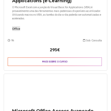
Applications (e-Learning)
O Microsoft Excel com a junção do Visual Basic for Applications (VBA) é
provavelmente uma das ferramentas mais poderosas disponíveis ao utilizador.
Utilizando macros e o VBA, as tarefas do dia-a-dia poderão ser automatizadas e
aceleradas.
Office
9h
Sob Consulta
295€
MAIS SOBRE O CURSO
Microsoft Office Access Avançado