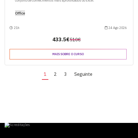
conjunto de conhecimentos mais aprofundados do Excel.
Office
21h
24 Ago 2026
433.5€
510€
MAIS SOBRE O CURSO
1
2
3
Seguinte
Acreditações