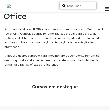
Skip
to
content
Office
Cursos
Os cursos de Microsoft Office desenvolvem competências em Word, Excel,
Para Empresas
PowerPoint, Outlook e outras ferramentas essenciais para o dia a dia
profissional. A formação combina técnicas avançadas de produtividade
com boas práticas de organização, automação e apresentação de
Para Particulares
informação.
A filosofia destes cursos é clara: mesmo tarefas complexas tornam-se
Sobre a Flag
simples quando se domina a ferramenta certa, permitindo trabalhar de
forma mais rápida, eficaz e profissional.
Recursos Gratuitos
Cursos em destaque
Blog