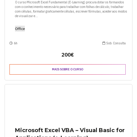
O curso Microsoft Excel Fundamental (E-Learning) procura dotar os formandos
com o conhecimento necessário para trabalhar com folhas de cálculo, trabalhar
com células, formatar graficamente células, escrever fórmulas, aceder aos modos
de visualizar e...
Office
6h
Sob Consulta
200€
MAIS SOBRE O CURSO
Microsoft Excel VBA – Visual Basic for