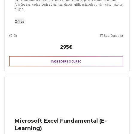
conhecimentos necessários para formatar células, gerir ficheiros, construir
funções avançadas, gerir e organizar dados, utilizar tabelas dinâmicas, importar
e ligar...
Office
9h
Sob Consulta
295€
MAIS SOBRE O CURSO
Microsoft Excel Fundamental (E-
Learning)