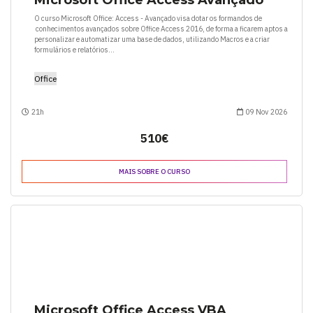
O curso Microsoft Office: Access - Avançado visa dotar os formandos de
conhecimentos avançados sobre Office Access 2016, de forma a ficarem aptos a
personalizar e automatizar uma base de dados, utilizando Macros e a criar
formulários e relatórios...
Office
21h
09 Nov 2026
510€
MAIS SOBRE O CURSO
Microsoft Office Access VBA