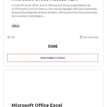
O curso Microsoft Office: Access VBA procurar formar programadores de
ACCESS aptos a utilizar todos os recursos da linguagem VBA para a elaboração
de aplicações de gestão de bases de dados, efectuando ainda uma apresentação
das inovadoras metodologias...
Office
21h
Sob Consulta
500€
MAIS SOBRE O CURSO
Microsoft Office Excel