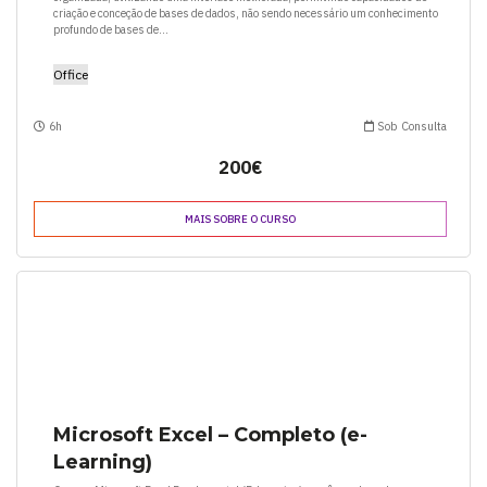
criação e conceção de bases de dados, não sendo necessário um conhecimento
profundo de bases de...
Office
6h
Sob Consulta
200€
MAIS SOBRE O CURSO
Microsoft Excel – Completo (e-
Learning)