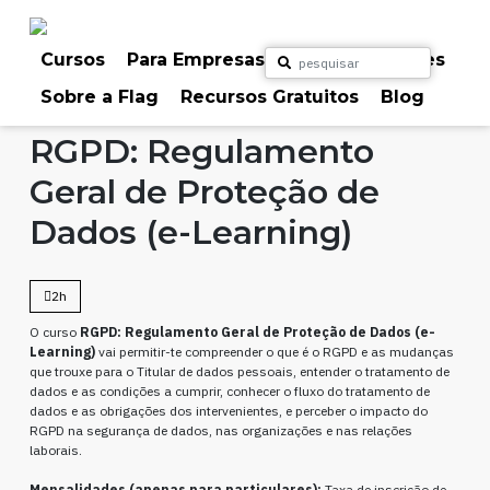
Skip
to
content
Cursos
Para Empresas
Para Particulares
Sobre a Flag
Recursos Gratuitos
Blog
Home
Cursos
Outros
RGPD: Regulamento
Geral de Proteção de
Dados (e-Learning)
2h
O curso
RGPD: Regulamento Geral de Proteção de Dados (e-
Learning)
vai permitir-te compreender o que é o RGPD e as mudanças
que trouxe para o Titular de dados pessoais, entender o tratamento de
dados e as condições a cumprir, conhecer o fluxo do tratamento de
dados e as obrigações dos intervenientes, e perceber o impacto do
RGPD na segurança de dados, nas organizações e nas relações
laborais.
Mensalidades (apenas para particulares):
Taxa de inscrição de