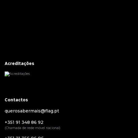
Acreditações
Contactos
querosabermais@flag.pt
+351 91 348 86 92
(Chamada de rede móvel nacional)