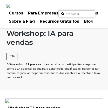
Skip
to
content
Cursos
Para Empresas
Para Particulares
Sobre a Flag
Recursos Gratuitos
Blog
Home
Cursos
Inteligência Artificial
Workshop: IA para
vendas
7h
O
Workshop: IA para vendas
convida os participantes a explorar
como a IA pode ser usada para gerar leads qualificadas, personalizar
comunicações, antecipar necessidades dos clientes e aumentar a taxa
de conversão.