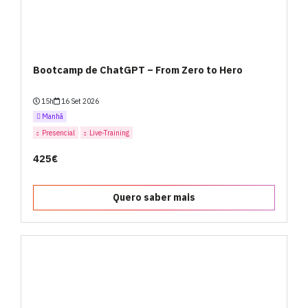
Bootcamp de ChatGPT – From Zero to Hero
15h
16 Set 2026
Manhã
Presencial
Live-Training
425€
Quero saber mais