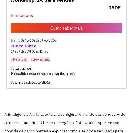
Workshop: IA para vendas
350€
Mensalidades
Quero saber mais
7h
02 Nov 2026 a 03 Nov 2026
Lisboa
Manhã
2ª e 3ª, das 09h00 às 12h30
Presencial
Live-Training
Isento de IVA
Mensalidades (apenas para particulares)
Saber mais sobre as condições
A Inteligência Artificial está a reconfigurar o mundo das vendas — do
primeiro contacto ao fecho do negócio. Este workshop intensivo
convida os participantes a explorar como a IA pode ser usada para