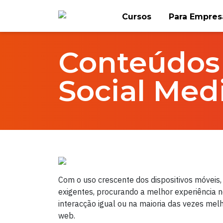
Skip
Cursos
Para Empres
to
Home
FlagTalks
content
Conteúdos
Social Med
Com o uso crescente dos dispositivos móveis,
exigentes, procurando a melhor experiência 
interacção igual ou na maioria das vezes me
web.