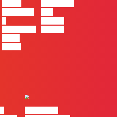
Ep22 –
Casa | Ep18
Introdução
com
a
Mafalda
Campanhas
Ferreira
Pagas
Online
ks
#FLAGtalks