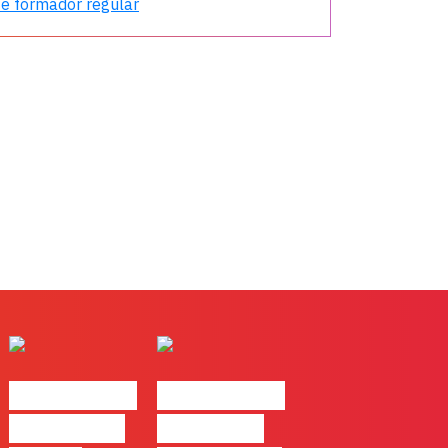
é formador regular
#FLAGtalks
#FLAGtalks
pro leaks |
´ssoas da