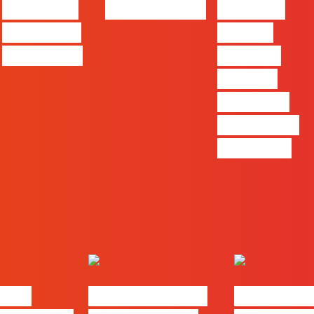
Content is
CriativiDados
“Product
king… and
Design,
queen too!
uma das
funções
com mais
procura no
mercado”
alks
#FLAGtalks pro
#FLAGtal