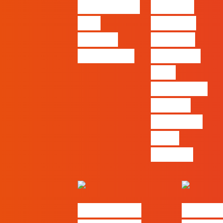
Casa | Ep24
Patrão |
com
Ep27 – 7
Cláudia
Tácticas
Pernencar
infalíveis
para
comunicar
a Black
Friday e a
Ciber
Monday
#FLAGtalks
#FLAGt