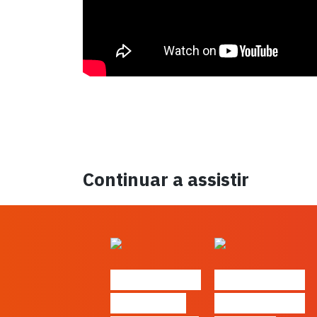
Continuar a assistir
#FLAGtalks
#FLAGtalks
´ssoas da
Marketing à