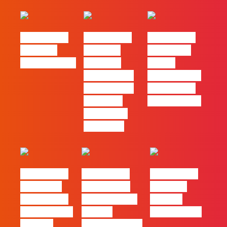
#FLAGtalks
#FLAGtalks
#FLAGtalks
Webinar:
Webinar:
pro leaks |
CriativiDados
“Product
Ep22 –
Design, uma
Introdução a
das funções
Campanhas
com mais
Pagas Online
procura no
mercado”
#FLAGtalks
#FLAGtalks
#FLAGtalks
´ssoas da
Marketing à
Webinar:
Casa | Ep18
Patrão | Ep20
“Design
com Mafalda
– Como
Thinking…?”
Ferreira
destacar o seu