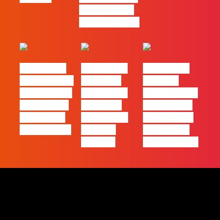
negócio local,
gratuitamente!
#FLAGtalks
#FLAGtalks
#FLAGtalks
pro leaks | Ep
´ssoas da
Webinar:
21 – Modelos
Casa | Ep17
“Como atingir
de Negócios
com Filipe
a excelência
em Tempos
Cordeiro da
– história de
de Incerteza
Acredita
uma equipa
Portugal
de front-end”