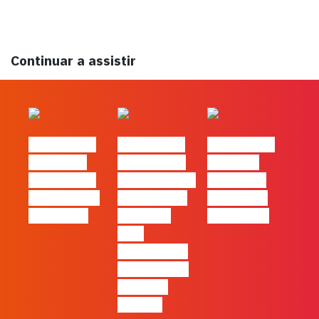
Continuar a assistir
#FLAGtalks
#FLAGtalks
#FLAGtalks
´ssoas da
Marketing à
Webinar:
Casa | Ep24
Patrão | Ep27
Content is
com Cláudia
– 7 Tácticas
king… and
Pernencar
infalíveis
queen too!
para
comunicar a
Black Friday
e a Ciber
Monday