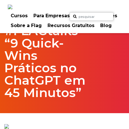
Skip
to
Home
FlagTalks
content
Cursos
Para Empresas
Para Particulares
Sobre a Flag
Recursos Gratuitos
Blog
#FLAGtalks
“9 Quick-
Wins
Práticos no
ChatGPT em
45 Minutos”