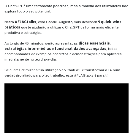
O ChatGPT é uma ferramenta poderosa, mas a maioria dos utilizadores não
explora todo o seu potencial.
Nesta
#FLAGtalks
, com Gabriel Augusto, vais descobrir
9 quick-wins
práticos
que te ajudarão a utilizar o ChatGPT de forma mais eficiente,
produtiva e estratégica.
Ao longo de 45 minutos, serão apresentadas
dicas essenciais
,
estratégias intermédias
e
funcionalidades avançadas
, todas
acompanhadas de exemplos concretos e demonstrações para aplicares
imediatamente no teu dia-a-dia.
Se queres otimizar a tua utilização do ChatGPT e transformar a IA num
verdadeiro aliado para o teu trabalho, esta #FLAGtalks é para ti!