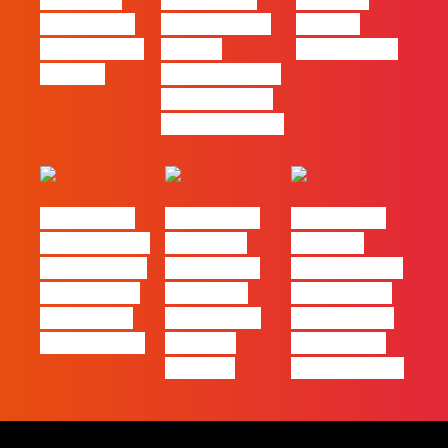
Casa | Ep18
Patrão | Ep20
“Design
com Mafalda
– Como
Thinking…?”
Ferreira
destacar o seu
negócio local,
gratuitamente!
#FLAGtalks
#FLAGtalks
#FLAGtalks
pro leaks | Ep
´ssoas da
Webinar:
21 – Modelos
Casa | Ep17
“Como atingir
de Negócios
com Filipe
a excelência
em Tempos
Cordeiro da
– história de
de Incerteza
Acredita
uma equipa
Portugal
de front-end”