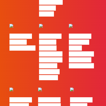
Black Friday
e a Ciber
Monday
#FLAGtalks
#FLAGtalks
#FLAGtalks
Webinar:
Webinar:
pro leaks |
CriativiDados
“Product
Ep22 –
Design, uma
Introdução a
das funções
Campanhas
com mais
Pagas Online
procura no
mercado”
#FLAGtalks
#FLAGtalks
#FLAGtalks
´ssoas da
Marketing à
Webinar: