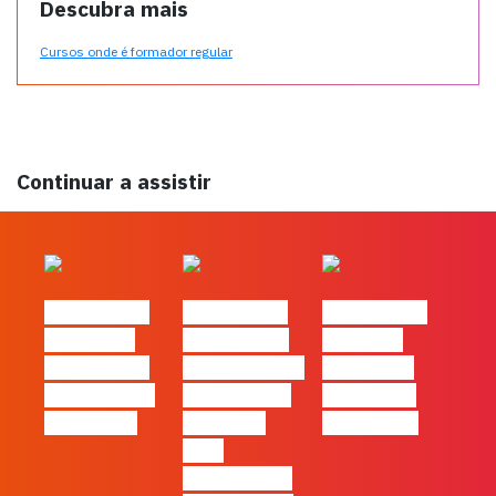
Descubra mais
Cursos onde é formador regular
Continuar a assistir
#FLAGtalks
#FLAGtalks
#FLAGtalks
´ssoas da
Marketing à
Webinar:
Casa | Ep24
Patrão | Ep27
Content is
com Cláudia
– 7 Tácticas
king… and
Pernencar
infalíveis
queen too!
para
comunicar a