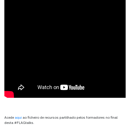
Acede
aqui
ao ficheiro de recursos partilhado pelos formadores no final
desta #FLAGtalks.