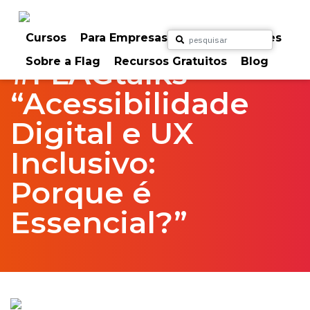
Skip
to
Home
FlagTalks
content
Cursos
Para Empresas
Para Particulares
Sobre a Flag
Recursos Gratuitos
Blog
#FLAGtalks
“Acessibilidade
Digital e UX
Inclusivo:
Porque é
Essencial?”