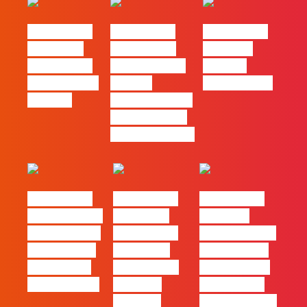
#FLAGtalks
#FLAGtalks
#FLAGtalks
´ssoas da
Marketing à
Webinar:
Casa | Ep18
Patrão | Ep20
“Design
com Mafalda
– Como
Thinking…?”
Ferreira
destacar o seu
negócio local,
gratuitamente!
#FLAGtalks
#FLAGtalks
#FLAGtalks
pro leaks | Ep
´ssoas da
Webinar:
21 – Modelos
Casa | Ep17
“Como atingir
de Negócios
com Filipe
a excelência
em Tempos
Cordeiro da
– história de
de Incerteza
Acredita
uma equipa
Portugal
de front-end”