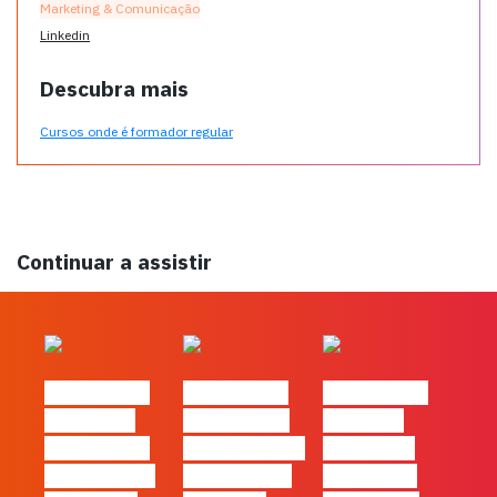
Marketing & Comunicação
Linkedin
Descubra mais
Cursos onde é formador regular
Continuar a assistir
#FLAGtalks
#FLAGtalks
#FLAGtalks
´ssoas da
Marketing à
Webinar:
Casa | Ep24
Patrão | Ep27
Content is
com Cláudia
– 7 Tácticas
king… and