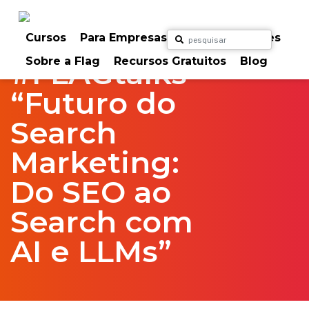
Skip
to
Home
FlagTalks
content
Cursos
Para Empresas
Para Particulares
Sobre a Flag
Recursos Gratuitos
Blog
#FLAGtalks
“Futuro do
Search
Marketing:
Do SEO ao
Search com
AI e LLMs”