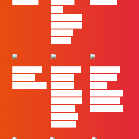
Pernencar
infalíveis
queen too!
para
comunicar a
Black Friday
e a Ciber
Monday
#FLAGtalks
#FLAGtalks
#FLAGtalks
Webinar:
Webinar:
pro leaks |
CriativiDados
“Product
Ep22 –
Design, uma
Introdução a
das funções
Campanhas
com mais
Pagas Online
procura no
mercado”