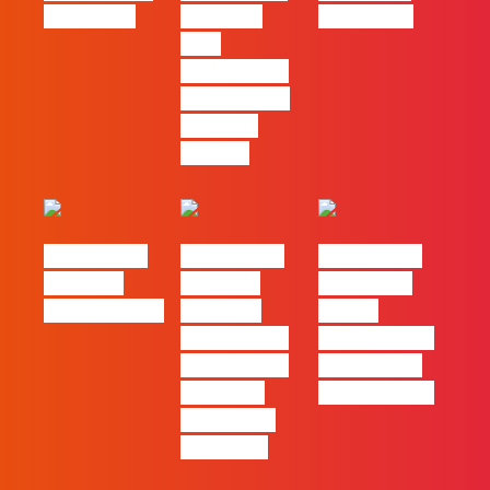
Pernencar
infalíveis
queen too!
para
comunicar a
Black Friday
e a Ciber
Monday
#FLAGtalks
#FLAGtalks
#FLAGtalks
Webinar:
Webinar:
pro leaks |
CriativiDados
“Product
Ep22 –
Design, uma
Introdução a
das funções
Campanhas
com mais
Pagas Online
procura no
mercado”