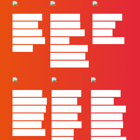
#FLAGtalks
#FLAGtalks
#FLAGtalks
´ssoas da
Marketing à
Webinar:
Casa | Ep18
Patrão | Ep20
“Design
com Mafalda
– Como
Thinking…?”
Ferreira
destacar o seu
negócio local,
gratuitamente!
#FLAGtalks
#FLAGtalks
#FLAGtalks
pro leaks | Ep
´ssoas da
Webinar:
21 – Modelos
Casa | Ep17
“Como atingir
de Negócios
com Filipe
a excelência
em Tempos
Cordeiro da
– história de
de Incerteza
Acredita
uma equipa