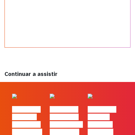
Continuar a assistir
#FLAGtalks
#FLAGtalks
#FLAGtalks
´ssoas da
Marketing à
Webinar:
Casa | Ep24
Patrão | Ep27
Content is
com Cláudia
– 7 Tácticas
king… and