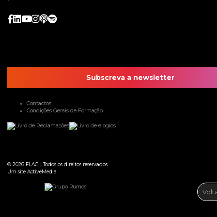
Subscreva a newsletter
Contactos
Condições Gerais de Formação
© 2026
FLAG
|
Todos os direitos reservados.
Um site
ActiveMedia
Volt