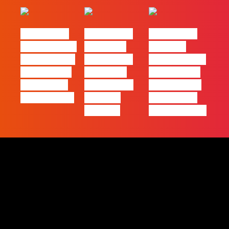
#FLAGtalks
#FLAGtalks
#FLAGtalks
pro leaks | Ep
´ssoas da
Webinar:
21 – Modelos
Casa | Ep17
“Como atingir
de Negócios
com Filipe
a excelência
em Tempos
Cordeiro da
– história de
de Incerteza
Acredita
uma equipa
Portugal
de front-end”