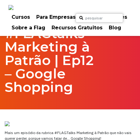
Skip
to
Home
FlagTalks
marketing à patrão
content
Cursos
Para Empresas
Para Particulares
Sobre a Flag
Recursos Gratuitos
Blog
#FLAGtalks
Marketing à
Patrão | Ep12
– Google
Shopping
Mais um episódio da rubrica #FLAGTalks Marketing à Patrão que não vais
querer perder, porque vamos falar de… Google Shopping!