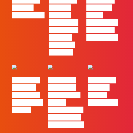
#FLAGtalks
#FLAGtalks
#FLAGtalks
Webinar:
Webinar:
pro leaks |
CriativiDados
“Product
Ep22 –
Design, uma
Introdução a
das funções
Campanhas
com mais
Pagas Online
procura no
mercado”
#FLAGtalks
#FLAGtalks
#FLAGtalks
´ssoas da
Marketing à
Webinar:
Casa | Ep18
Patrão | Ep20
“Design
com Mafalda
– Como
Thinking…?”
Ferreira
destacar o seu
negócio local,
gratuitamente!