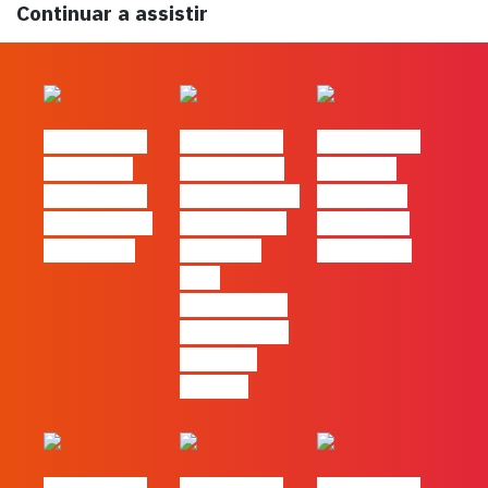
Continuar a assistir
#FLAGtalks
#FLAGtalks
#FLAGtalks
´ssoas da
Marketing à
Webinar:
Casa | Ep24
Patrão | Ep27
Content is
com Cláudia
– 7 Tácticas
king… and
Pernencar
infalíveis
queen too!
para
comunicar a
Black Friday
e a Ciber
Monday