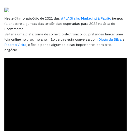
Neste último episódio de 2021 das
#FLAGtalks Marketing à Patrão
iremos
falar sobre algumas das tendências esperadas para 2022 na área de
Ecommerce.
Se tens uma plataforma de comércio electrónico, ou pretendes lançar uma
loja online no próximo ano, não percas esta conversa com
Diogo da Silva
e
Ricardo Vieira
, e fica a par de algumas dicas importantes para o teu
negócio.