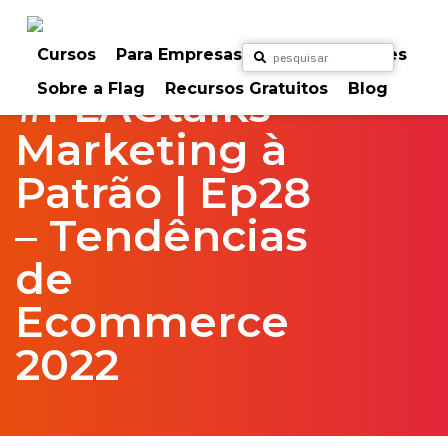
Skip
to
Home
FlagTalks
marketing à patrão
content
Cursos
Para Empresas
Para Particulares
Sobre a Flag
Recursos Gratuitos
Blog
#FLAGtalks
Marketing à
Patrão | Ep28
– Tendências
de
Ecommerce
2022