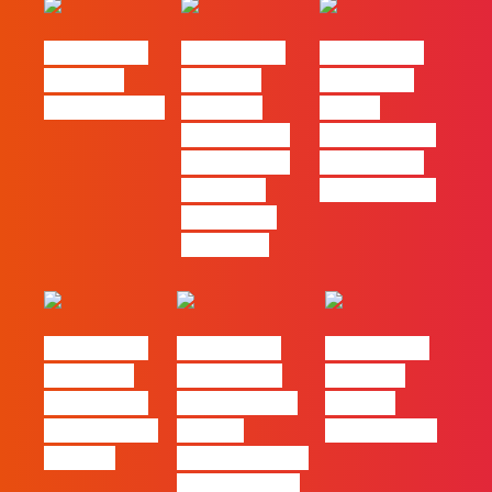
#FLAGtalks
#FLAGtalks
#FLAGtalks
Webinar:
Webinar:
pro leaks |
CriativiDados
“Product
Ep22 –
Design, uma
Introdução a
das funções
Campanhas
com mais
Pagas Online
procura no
mercado”
#FLAGtalks
#FLAGtalks
#FLAGtalks
´ssoas da
Marketing à
Webinar:
Casa | Ep18
Patrão | Ep20
“Design
com Mafalda
– Como
Thinking…?”
Ferreira
destacar o seu
negócio local,