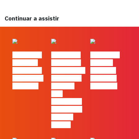
Continuar a assistir
#FLAGtalks
#FLAGtalks
#FLAGtalks
´ssoas da
Marketing à
Webinar:
Casa | Ep24
Patrão | Ep27
Content is
com Cláudia
– 7 Tácticas
king… and
Pernencar
infalíveis
queen too!
para
comunicar a
Black Friday
e a Ciber
Monday