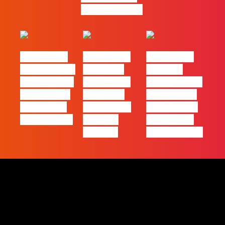
gratuitamente!
#FLAGtalks
#FLAGtalks
#FLAGtalks
pro leaks | Ep
´ssoas da
Webinar:
21 – Modelos
Casa | Ep17
“Como atingir
de Negócios
com Filipe
a excelência
em Tempos
Cordeiro da
– história de
de Incerteza
Acredita
uma equipa
Portugal
de front-end”