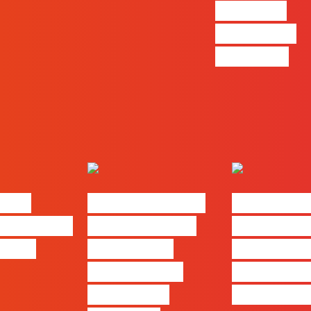
com mais
procura no
mercado”
alks
#FLAGtalks pro
#FLAGtal
: “Design
leaks | Ep 21 –
´ssoas da 
ng…?”
Modelos de
Ep17 com 
Negócios em
Cordeiro 
Tempos de
Acredita P