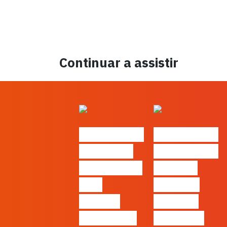
Continuar a assistir
#FLAGtalks
#FLAGtalks
´ssoas da
Marketing à
Casa | Ep24
Patrão |
com
Ep27 – 7
Cláudia
Tácticas
Pernencar
infalíveis