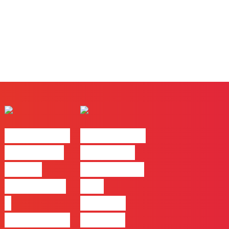
#FLAGtalks
#FLAGtalks
pro leaks |
´ssoas da
Ep22 –
Casa | Ep18
Introdução
com
a
Mafalda
Campanhas
Ferreira