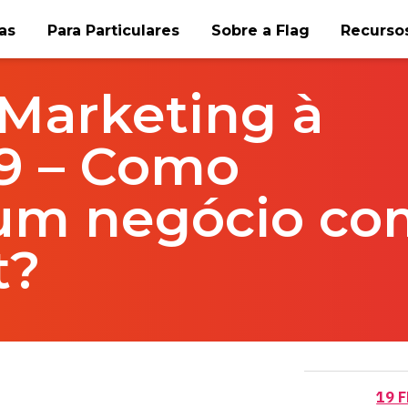
as
Para Particulares
Sobre a Flag
Recursos
Marketing à
p9 – Como
um negócio co
t?
19 