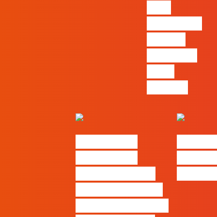
para
comunicar
a Black
Friday e a
Ciber
Monday
#FLAGtalks
#FLAGt
Marketing à
Webinar
Patrão | Ep20 –
Thinki
Como destacar o
seu negócio local,