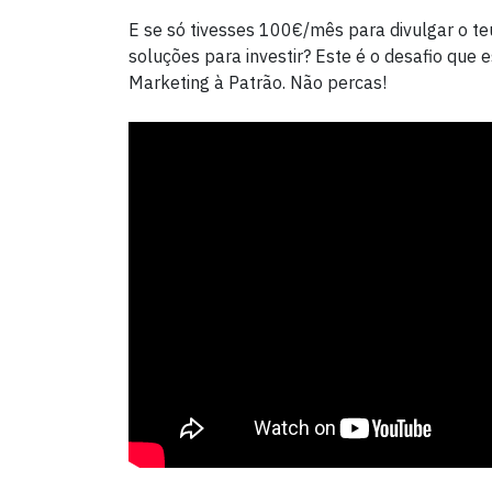
E se só tivesses 100€/mês para divulgar o t
soluções para investir? Este é o desafio que 
Marketing à Patrão. Não percas!