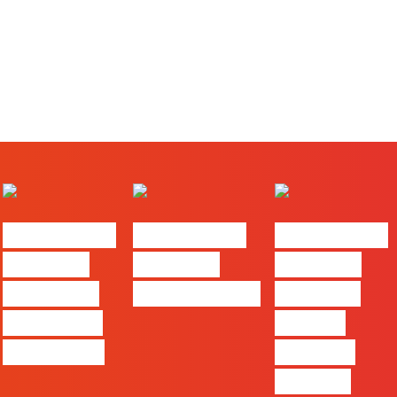
#FLAGtalks
#FLAGtalks
#FLAGtalks
Webinar:
Webinar:
Webinar:
Content is
CriativiDados
“Product
king… and
Design,
queen too!
uma das
funções