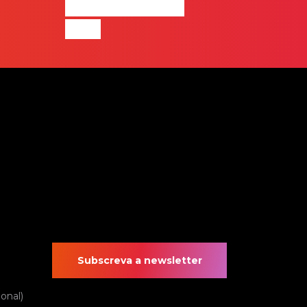
equipa de front-
end”
Subscreva a newsletter
onal)