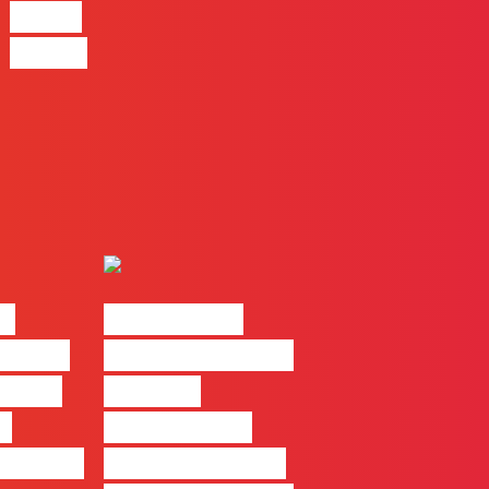
Pagas
Online
ks
#FLAGtalks
Casa |
Webinar: “Como
Filipe
atingir a
da
excelência –
ortugal
história de uma