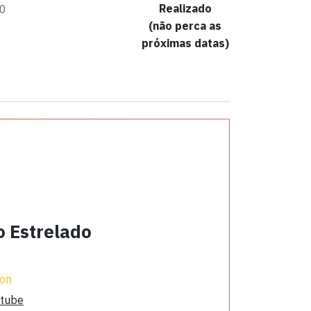
Realizado
00
(não perca as
próximas datas)
 Estrelado
ion
tube