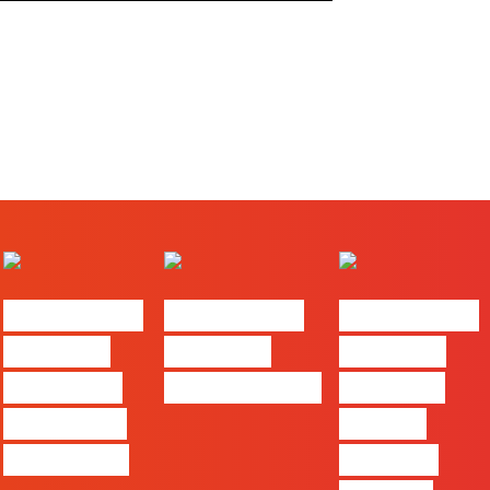
#FLAGtalks
#FLAGtalks
#FLAGtalks
Webinar:
Webinar:
Webinar:
Content is
CriativiDados
“Product
king… and
Design,
queen too!
uma das