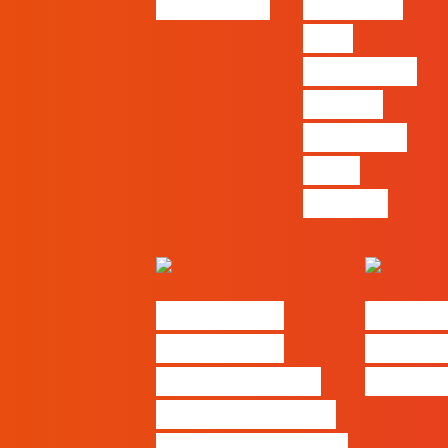
Pernencar
infalíveis
para
comunicar
a Black
Friday e a
Ciber
Monday
#FLAGtalks
#FLAGt
Marketing à
Webinar
Patrão | Ep20 –
Thinki
Como destacar o
seu negócio local,