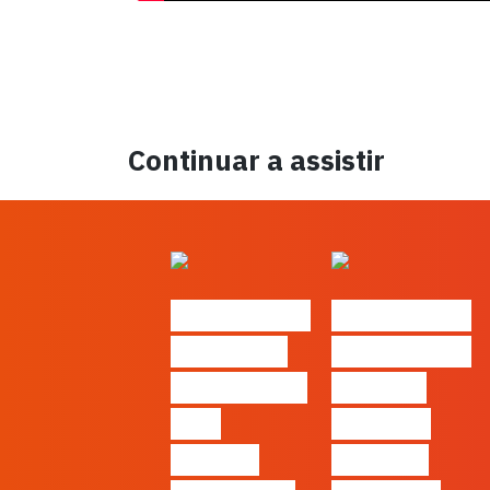
Continuar a assistir
#FLAGtalks
#FLAGtalks
´ssoas da
Marketing à
Casa | Ep24
Patrão |
com
Ep27 – 7
Cláudia
Tácticas