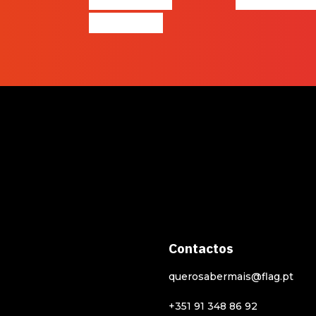
Incerteza
Contactos
querosabermais@flag.pt
+351 91 348 86 92