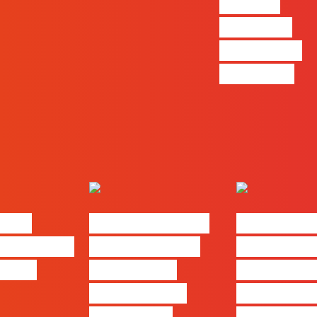
funções
com mais
procura no
mercado”
alks
#FLAGtalks pro
#FLAGtal
: “Design
leaks | Ep 21 –
´ssoas da 
ng…?”
Modelos de
Ep17 com 
Negócios em
Cordeiro 
Tempos de
Acredita P