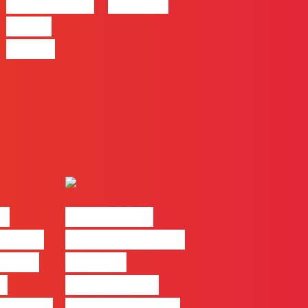
Campanhas
Ferreira
Pagas
Online
ks
#FLAGtalks
Casa |
Webinar: “Como
Filipe
atingir a
da
excelência –
ortugal
história de uma