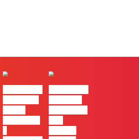
#FLAGtalks
#FLAGtalks
pro leaks |
´ssoas da
Ep22 –
Casa | Ep18
Introdução
com
a
Mafalda