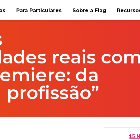
as
Para Particulares
Sobre a Flag
Recursos
s
ades reais co
emiere: da
 profissão”
15 