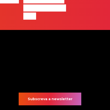
equipa de front-
end”
Subscreva a newsletter