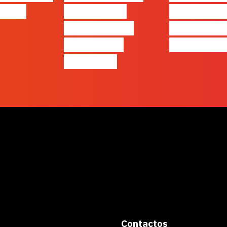
ng…?”
Modelos de
Ep17 com 
Negócios em
Cordeiro 
Tempos de
Acredita P
Incerteza
Contactos