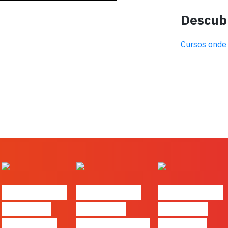
Descub
Cursos onde 
#FLAGtalks
#FLAGtalks
#FLAGtalks
Webinar:
Webinar:
Webinar:
Content is
CriativiDados
“Product