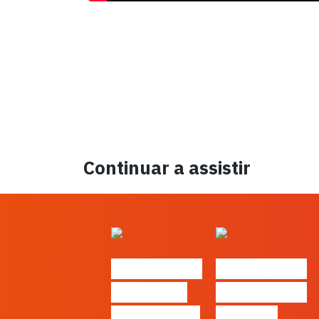
Continuar a assistir
#FLAGtalks
#FLAGtalks
´ssoas da
Marketing à
Casa | Ep24
Patrão |