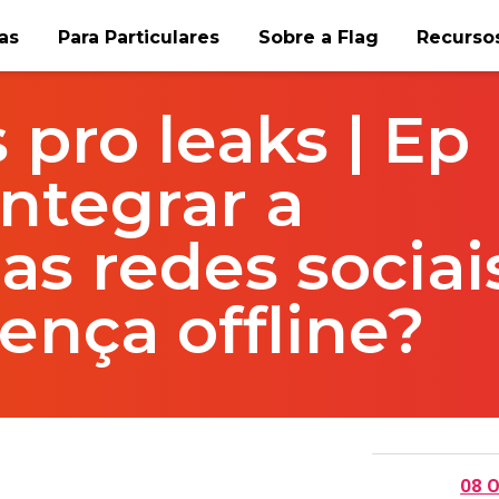
as
Para Particulares
Sobre a Flag
Recursos
 pro leaks | Ep
integrar a
as redes sociai
ença offline?
08 