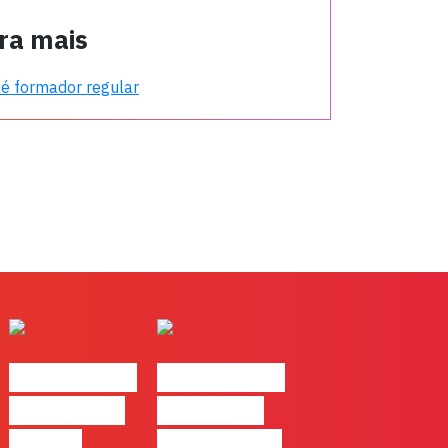
ra mais
é formador regular
#FLAGtalks
#FLAGtalks
pro leaks |
´ssoas da
Ep22 –
Casa | Ep18