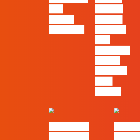
com
Ep27 – 7
Cláudia
Tácticas
Pernencar
infalíveis
para
comunicar
a Black
Friday e a
Ciber
Monday
#FLAGtalks
#FLAGt
Marketing à
Webinar