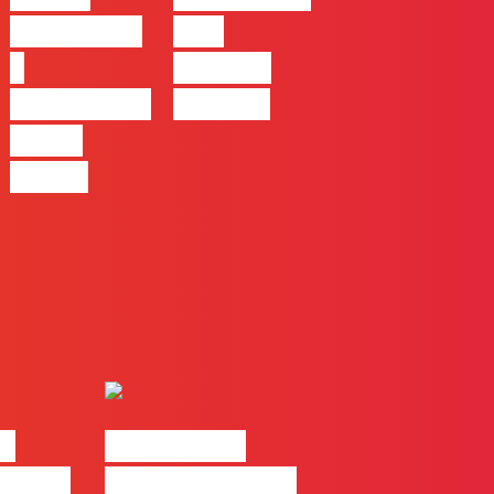
Introdução
com
a
Mafalda
Campanhas
Ferreira
Pagas
Online
ks
#FLAGtalks
Casa |
Webinar: “Como