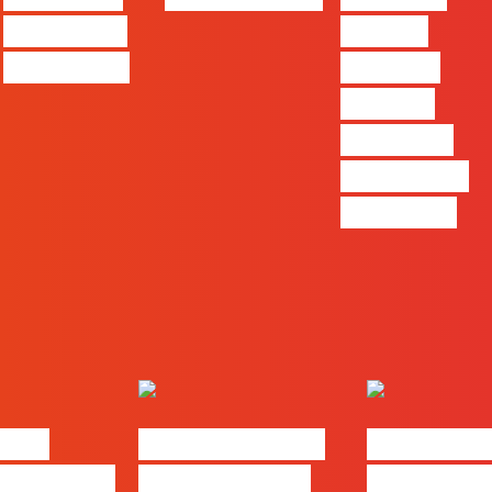
king… and
Design,
queen too!
uma das
funções
com mais
procura no
mercado”
alks
#FLAGtalks pro
#FLAGtal
: “Design
leaks | Ep 21 –
´ssoas da 