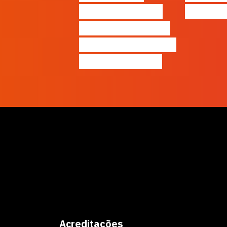
Patrão | Ep20 –
Thinki
Como destacar o
seu negócio local,
gratuitamente!
Acreditações