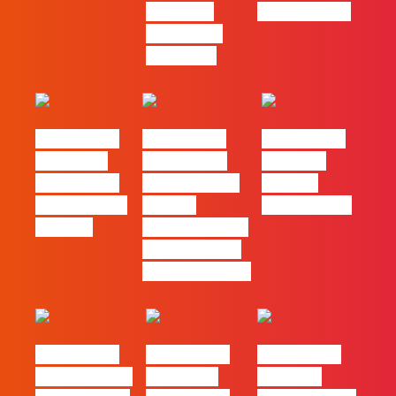
com mais
Pagas Online
procura no
mercado”
#FLAGtalks
#FLAGtalks
#FLAGtalks
´ssoas da
Marketing à
Webinar:
Casa | Ep18
Patrão | Ep20
“Design
com Mafalda
– Como
Thinking…?”
Ferreira
destacar o seu
negócio local,
gratuitamente!
#FLAGtalks
#FLAGtalks
#FLAGtalks
pro leaks | Ep
´ssoas da
Webinar: