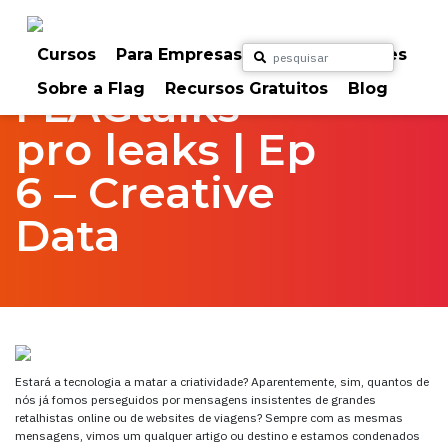
Skip
to
Home
FlagTalks
pro leaks
content
Cursos
Para Empresas
Para Particulares
Sobre a Flag
Recursos Gratuitos
Blog
FLAGtalks
pro leaks | Ep
6 – Creative
Data
Estará a tecnologia a matar a criatividade? Aparentemente, sim, quantos de
nós já fomos perseguidos por mensagens insistentes de grandes
retalhistas online ou de websites de viagens? Sempre com as mesmas
mensagens, vimos um qualquer artigo ou destino e estamos condenados