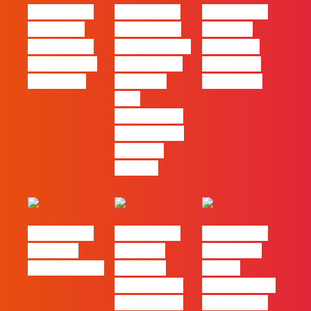
#FLAGtalks
#FLAGtalks
#FLAGtalks
´ssoas da
Marketing à
Webinar:
Casa | Ep24
Patrão | Ep27
Content is
com Cláudia
– 7 Tácticas
king… and
Pernencar
infalíveis
queen too!
para
comunicar a
Black Friday
e a Ciber
Monday
#FLAGtalks
#FLAGtalks
#FLAGtalks
Webinar:
Webinar:
pro leaks |
CriativiDados
“Product
Ep22 –
Design, uma
Introdução a
das funções
Campanhas