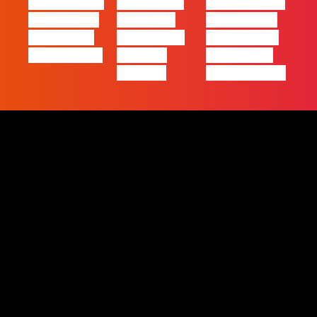
21 – Modelos
Casa | Ep17
“Como atingir
de Negócios
com Filipe
a excelência
em Tempos
Cordeiro da
– história de
de Incerteza
Acredita
uma equipa
Portugal
de front-end”