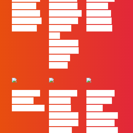
´ssoas da
Marketing à
Webinar:
Casa | Ep24
Patrão | Ep27
Content is
com Cláudia
– 7 Tácticas
king… and
Pernencar
infalíveis
queen too!
para
comunicar a
Black Friday
e a Ciber
Monday
#FLAGtalks
#FLAGtalks
#FLAGtalks
Webinar:
Webinar:
pro leaks |
CriativiDados
“Product
Ep22 –
Design, uma
Introdução a
das funções
Campanhas
com mais
Pagas Online