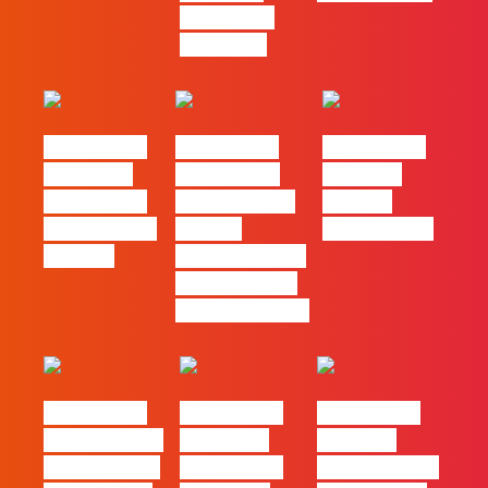
procura no
mercado”
#FLAGtalks
#FLAGtalks
#FLAGtalks
´ssoas da
Marketing à
Webinar:
Casa | Ep18
Patrão | Ep20
“Design
com Mafalda
– Como
Thinking…?”
Ferreira
destacar o seu
negócio local,
gratuitamente!
#FLAGtalks
#FLAGtalks
#FLAGtalks
pro leaks | Ep
´ssoas da
Webinar:
21 – Modelos
Casa | Ep17
“Como atingir