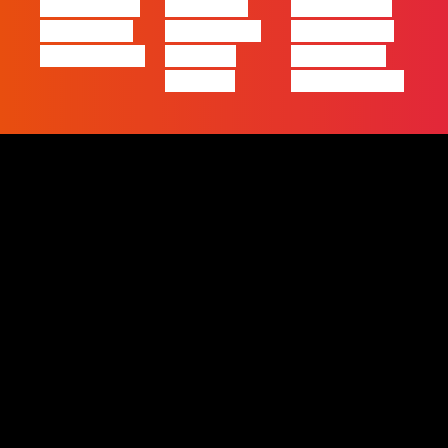
de Negócios
com Filipe
a excelência
em Tempos
Cordeiro da
– história de
de Incerteza
Acredita
uma equipa
Portugal
de front-end”