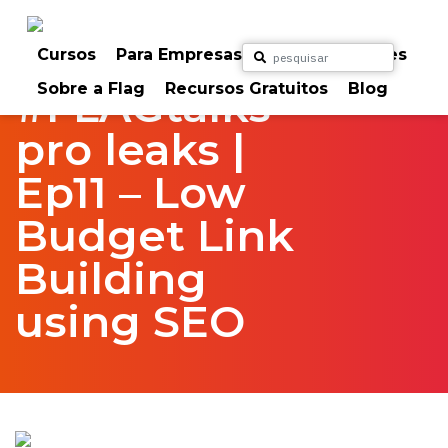
Skip
to
Home
FlagTalks
pro leaks
content
Cursos
Para Empresas
Para Particulares
Sobre a Flag
Recursos Gratuitos
Blog
#FLAGtalks
pro leaks |
Ep11 – Low
Budget Link
Building
using SEO