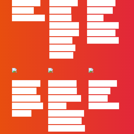
#FLAGtalks
#FLAGtalks
#FLAGtalks
Webinar:
Webinar:
pro leaks |
CriativiDados
“Product
Ep22 –
Design, uma
Introdução a
das funções
Campanhas
com mais
Pagas Online
procura no
mercado”
#FLAGtalks
#FLAGtalks
#FLAGtalks
´ssoas da
Marketing à
Webinar:
Casa | Ep18
Patrão | Ep20
“Design
com Mafalda
– Como
Thinking…?”
Ferreira
destacar o seu
negócio local,
gratuitamente!