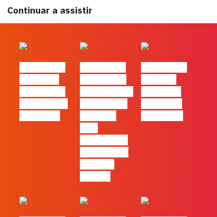
Continuar a assistir
#FLAGtalks
#FLAGtalks
#FLAGtalks
´ssoas da
Marketing à
Webinar:
Casa | Ep24
Patrão | Ep27
Content is
com Cláudia
– 7 Tácticas
king… and
Pernencar
infalíveis
queen too!
para
comunicar a
Black Friday
e a Ciber
Monday