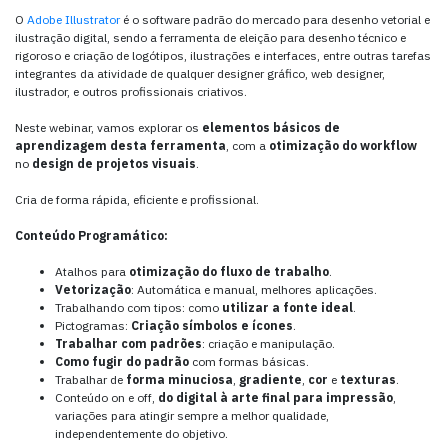
O
Adobe Illustrator
é o software padrão do mercado para desenho vetorial e
ilustração digital, sendo a ferramenta de eleição para desenho técnico e
rigoroso e criação de logótipos, ilustrações e interfaces, entre outras tarefas
integrantes da atividade de qualquer designer gráfico, web designer,
ilustrador, e outros profissionais criativos.
Neste webinar, vamos explorar os
elementos básicos de
aprendizagem desta ferramenta
, com a
otimização do workflow
no
design de projetos visuais
.
Cria de forma rápida, eficiente e profissional.
Conteúdo Programático:
Atalhos para
otimização do fluxo de trabalho
.
Vetorização
: Automática e manual, melhores aplicações.
Trabalhando com tipos: como
utilizar a fonte ideal
.
Pictogramas:
Criação símbolos e ícones
.
Trabalhar com padrões
: criação e manipulação.
Como fugir do padrão
com formas básicas.
Trabalhar de
forma minuciosa
,
gradiente
,
cor
e
texturas
.
Conteúdo on e off,
do digital à arte final para impressão
,
variações para atingir sempre a melhor qualidade,
independentemente do objetivo.