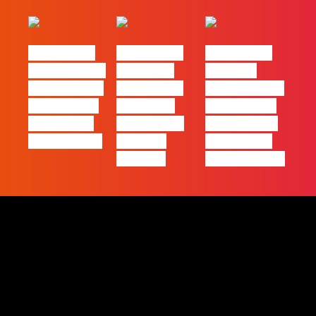
#FLAGtalks
#FLAGtalks
#FLAGtalks
pro leaks | Ep
´ssoas da
Webinar:
21 – Modelos
Casa | Ep17
“Como atingir
de Negócios
com Filipe
a excelência
em Tempos
Cordeiro da
– história de
de Incerteza
Acredita
uma equipa
Portugal
de front-end”