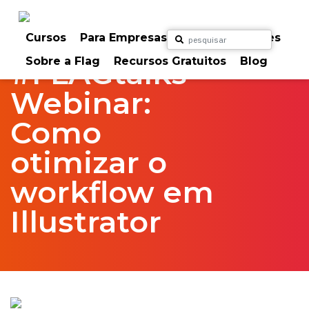
Skip
to
Home
FlagTalks
webinar
content
Cursos
Para Empresas
Para Particulares
Sobre a Flag
Recursos Gratuitos
Blog
#FLAGtalks
Webinar:
Como
otimizar o
workflow em
Illustrator