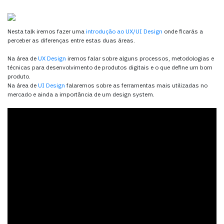
Nesta talk iremos fazer uma
introdução ao UX/UI Design
onde ficarás a
perceber as diferenças entre estas duas áreas.
Na área de
UX Design
iremos falar sobre alguns processos, metodologias e
técnicas para desenvolvimento de produtos digitais e o que define um bom
produto.
Na área de
UI Design
falaremos sobre as ferramentas mais utilizadas no
mercado e ainda a importância de um design system.