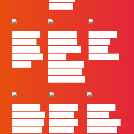
mercado”
#FLAGtalks
#FLAGtalks
#FLAGtalks
´ssoas da
Marketing à
Webinar:
Casa | Ep18
Patrão | Ep20
“Design
com Mafalda
– Como
Thinking…?”
Ferreira
destacar o seu
negócio local,
gratuitamente!
#FLAGtalks
#FLAGtalks
#FLAGtalks
pro leaks | Ep
´ssoas da
Webinar:
21 – Modelos
Casa | Ep17
“Como atingir
de Negócios
com Filipe
a excelência