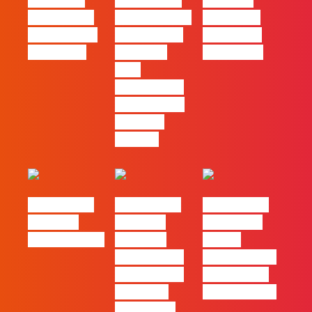
´ssoas da
Marketing à
Webinar:
Casa | Ep24
Patrão | Ep27
Content is
com Cláudia
– 7 Tácticas
king… and
Pernencar
infalíveis
queen too!
para
comunicar a
Black Friday
e a Ciber
Monday
#FLAGtalks
#FLAGtalks
#FLAGtalks
Webinar:
Webinar:
pro leaks |
CriativiDados
“Product
Ep22 –
Design, uma
Introdução a
das funções
Campanhas
com mais
Pagas Online
procura no