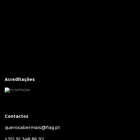
Acreditações
Contactos
querosabermais@flag.pt
+351 91 348 86 92