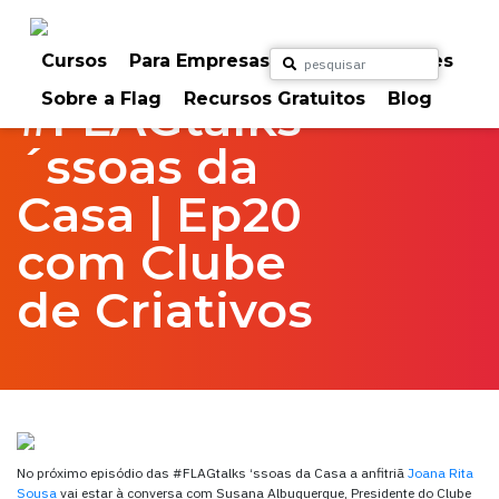
Skip
to
Home
FlagTalks
‘ssoas da casa
content
Cursos
Para Empresas
Para Particulares
Sobre a Flag
Recursos Gratuitos
Blog
#FLAGtalks
´ssoas da
Casa | Ep20
com Clube
de Criativos
No próximo episódio das #FLAGtalks ‘ssoas da Casa a anfitriã
Joana Rita
Sousa
vai estar à conversa com Susana Albuquerque, Presidente do Clube