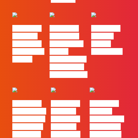
#FLAGtalks
#FLAGtalks
#FLAGtalks
´ssoas da
Marketing à
Webinar:
Casa | Ep18
Patrão | Ep20
“Design
com Mafalda
– Como
Thinking…?”
Ferreira
destacar o seu
negócio local,
gratuitamente!
#FLAGtalks
#FLAGtalks
#FLAGtalks
pro leaks | Ep
´ssoas da
Webinar:
21 – Modelos
Casa | Ep17
“Como atingir
de Negócios
com Filipe
a excelência
em Tempos
Cordeiro da
– história de