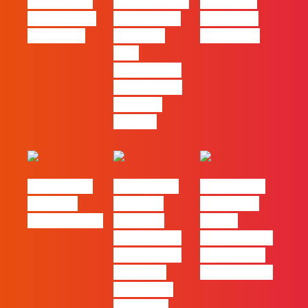
Casa | Ep24
Patrão | Ep27
Content is
com Cláudia
– 7 Tácticas
king… and
Pernencar
infalíveis
queen too!
para
comunicar a
Black Friday
e a Ciber
Monday
#FLAGtalks
#FLAGtalks
#FLAGtalks
Webinar:
Webinar:
pro leaks |
CriativiDados
“Product
Ep22 –
Design, uma
Introdução a
das funções
Campanhas
com mais
Pagas Online
procura no
mercado”