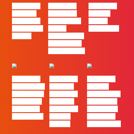
#FLAGtalks
#FLAGtalks
#FLAGtalks
´ssoas da
Marketing à
Webinar:
Casa | Ep18
Patrão | Ep20
“Design
com Mafalda
– Como
Thinking…?”
Ferreira
destacar o seu
negócio local,
gratuitamente!
#FLAGtalks
#FLAGtalks
#FLAGtalks
pro leaks | Ep
´ssoas da
Webinar:
21 – Modelos
Casa | Ep17
“Como atingir
de Negócios
com Filipe
a excelência
em Tempos
Cordeiro da
– história de
de Incerteza
Acredita
uma equipa
Portugal
de front-end”