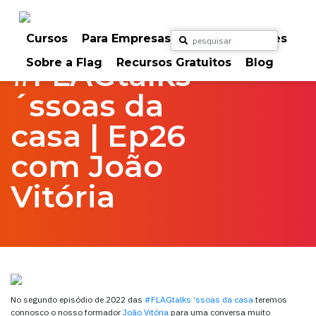
Skip
to
Home
FlagTalks
‘ssoas da casa
content
Cursos
Para Empresas
Para Particulares
Sobre a Flag
Recursos Gratuitos
Blog
#FLAGtalks
´ssoas da
casa | Ep26
com João
Vitória
No segundo episódio de 2022 das
#FLAGtalks ‘ssoas da casa
teremos
connosco o nosso formador
João Vitória
para uma conversa muito