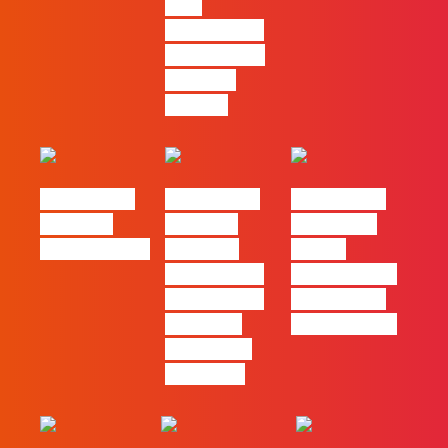
para
comunicar a
Black Friday
e a Ciber
Monday
#FLAGtalks
#FLAGtalks
#FLAGtalks
Webinar:
Webinar:
pro leaks |
CriativiDados
“Product
Ep22 –
Design, uma
Introdução a
das funções
Campanhas
com mais
Pagas Online
procura no
mercado”