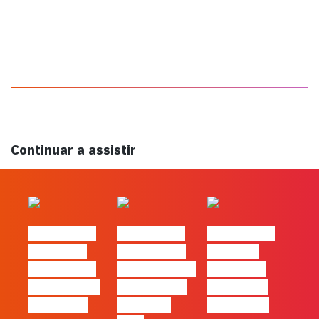
Continuar a assistir
#FLAGtalks
#FLAGtalks
#FLAGtalks
´ssoas da
Marketing à
Webinar:
Casa | Ep24
Patrão | Ep27
Content is
com Cláudia
– 7 Tácticas
king… and
Pernencar
infalíveis
queen too!