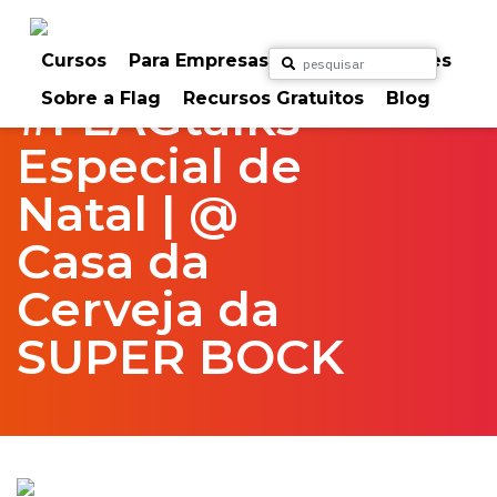
Skip
to
Home
FlagTalks
content
Cursos
Para Empresas
Para Particulares
Sobre a Flag
Recursos Gratuitos
Blog
#FLAGtalks
Especial de
Natal | @
Casa da
Cerveja da
SUPER BOCK