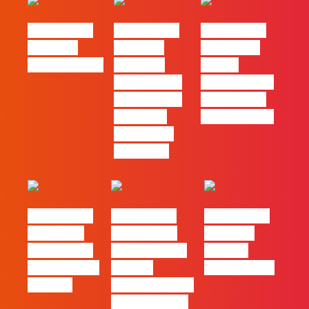
#FLAGtalks
#FLAGtalks
#FLAGtalks
Webinar:
Webinar:
pro leaks |
CriativiDados
“Product
Ep22 –
Design, uma
Introdução a
das funções
Campanhas
com mais
Pagas Online
procura no
mercado”
#FLAGtalks
#FLAGtalks
#FLAGtalks
´ssoas da
Marketing à
Webinar:
Casa | Ep18
Patrão | Ep20
“Design
com Mafalda
– Como
Thinking…?”
Ferreira
destacar o seu
negócio local,