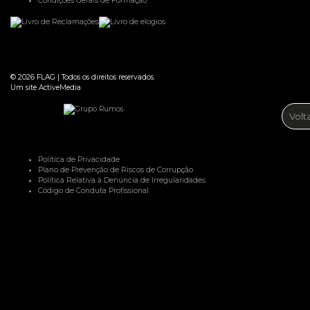
Condições Gerais de Formação
© 2026
FLAG
|
Todos os direitos reservados.
Um site
ActiveMedia
Volt
Política de Privacidade
Plano de Prevenção de Riscos de Corrupção
Política Relativa à Denúncia de Irregularidades
Código de Conduta Profissional