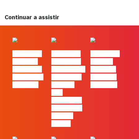
Continuar a assistir
#FLAGtalks
#FLAGtalks
#FLAGtalks
´ssoas da
Marketing à
Webinar:
Casa | Ep24
Patrão | Ep27
Content is
com Cláudia
– 7 Tácticas
king… and
Pernencar
infalíveis
queen too!
para
comunicar a
Black Friday
e a Ciber
Monday