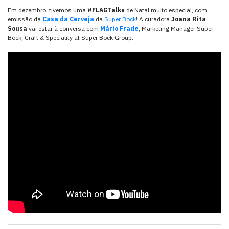
Em dezembro, tivemos uma
#FLAGTalks
de Natal muito especial, com
emissão da
Casa da Cerveja
da
Super Bock
! A curadora
Joana Rita
Sousa
vai estar à conversa com
Mário Frade
, Marketing Manager Super
Bock, Craft & Speciality at Super Bock Group.