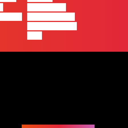
da
excelência –
ortugal
história de uma
equipa de front-
end”