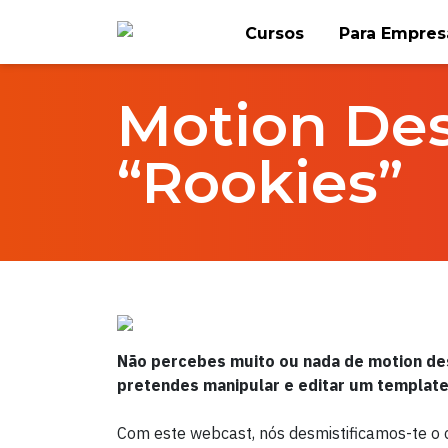
Skip
Cursos
Para Empres
to
Home
FlagTalks
content
Motion Des
“Rookies”
Não percebes muito ou nada de motion de
pretendes manipular e editar um template
Com este webcast, nós desmistificamos-te 