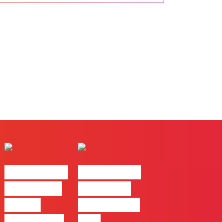
#FLAGtalks
#FLAGtalks
pro leaks |
´ssoas da
Ep22 –
Casa | Ep18
Introdução
com