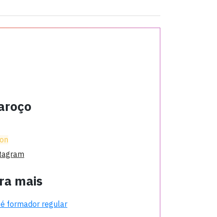
aroço
ion
tagram
ra mais
é formador regular