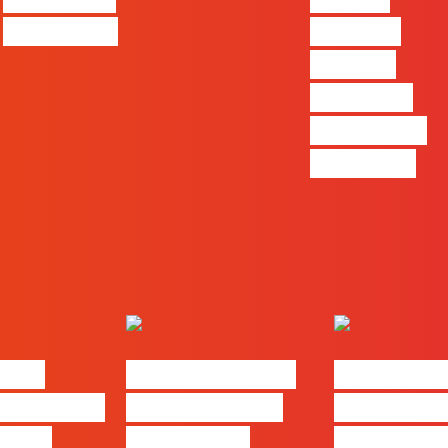
queen too!
uma das
funções
com mais
procura no
mercado”
alks
#FLAGtalks pro
#FLAGtal
: “Design
leaks | Ep 21 –
´ssoas da 
ng…?”
Modelos de
Ep17 com 