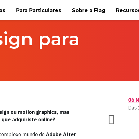
as
Para Particulares
Sobre a Flag
Recursos
ign para
06 
Das 
sign ou motion graphics, mas
 que adquiriste online?
o complexo mundo do
Adobe After