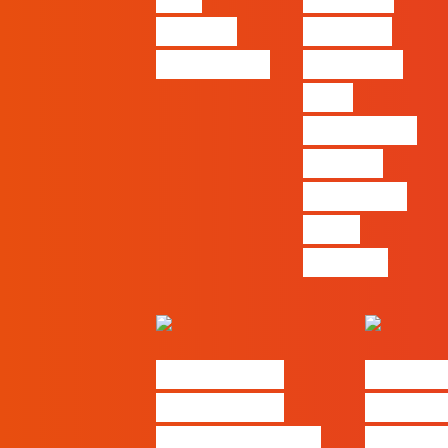
Cláudia
Tácticas
Pernencar
infalíveis
para
comunicar
a Black
Friday e a
Ciber
Monday
#FLAGtalks
#FLAGt
Marketing à
Webinar
Patrão | Ep20 –
Thinki