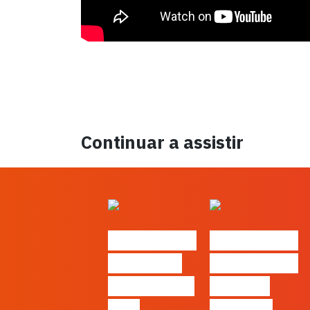
Continuar a assistir
#FLAGtalks
#FLAGtalks
´ssoas da
Marketing à
Casa | Ep24
Patrão |
com
Ep27 – 7