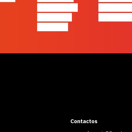
Negócios em
Cordeiro 
Tempos de
Acredita P
Incerteza
Contactos