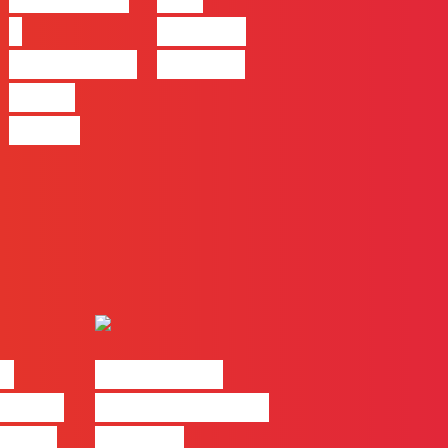
a
Mafalda
Campanhas
Ferreira
Pagas
Online
ks
#FLAGtalks
Casa |
Webinar: “Como
Filipe
atingir a