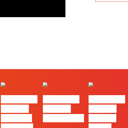
#FLAGtalks
#FLAGtalks
#FLAGtalks
Webinar:
Webinar:
Webinar:
Content is
CriativiDados
“Product
king… and
Design,