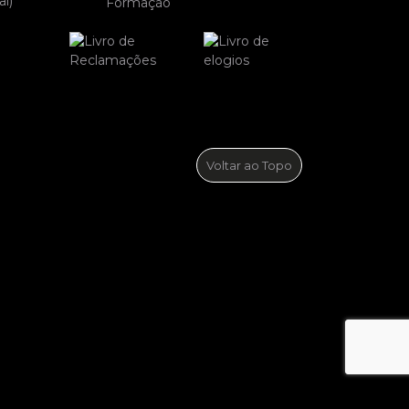
l)
Formação
Voltar ao Topo