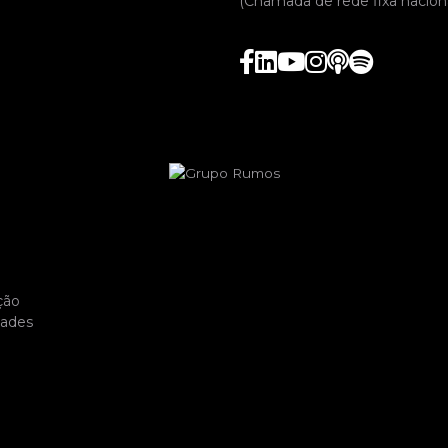
(Chamada de rede fixa naciona
ção
dades