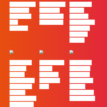
#FLAGvox | O
#FLAGvox | O
#FLAGvox |
social das
futuro das
Há uma
redes ficou
PME começa
diferença
pelo
nas pessoas
entre utilizar
caminho?
o Claude e
trabalhar
com ele
#FLAGvox |
FLAG no TOP
#FLAGvox |
Mercado
30 das
Comunicar
procura
Empresas
continua a
profissionais
Felizes em
ser uma das
que saibam
2026
maiores
cruzar a
ferramentas
técnica com o
de progresso
pensamento