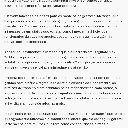
moderno a valorizar o trabalho administrativo e, por consequência, a
desvalorizar a importância do trabalho criativo.
Estavam lançadas as bases para os modelos de gestão e liderança, que
têm passado como um legado de geração em geração e subsistido até aos
dias de hoje. Os seus princípios burocráticos não só ainda defendem os
interesses de um status quo elitista, como impedem até hoje, que
funcionários da base hierárquica possam pensar e agir para além da
função que desempenham.
Apesar de “desumana”, a verdade é que a burocracia era, segundo Max
Webber, “superior a qualquer forma organizacional em termos de precisão,
estabilidade, rigor disciplinar”, “mais credível” e foi graças a ela que se
atingiram níveis de eficiência inimagináveis até então…
Importa reconhecer que até então, as organizações (pré-burocráticas) eram
geridas sem critério e regras, não existia o conceito de planeamento, as
práticas de trabalho eram definidas pelos “caprichos” de cada patrão, a
supervisão era deficitária e as contrapartidas não estavam alinhadas com
esforço ou competência. O resultado? Níveis de rotatividade absurdos, que
até então eram considerados normais.
Independentemente das suas lacunas (e são várias), a verdade é que temos
que agradecer à burocracia a estabilidade laboral que ela conseguiu garantir
(pelo menos para muitos), que teve como consequências diretas o