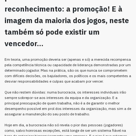
reconhecimento: a promoção! E à
imagem da maioria dos jogos, neste
também só pode existir um
vencedor…
Em teoria, uma promoção deveria ser (apenas e só) a merecida recompensa
pela competência técnica ou capacidade de liderança demonstradas por um
determinado jogador. Mas na prática, são os que nunca se comprometem
com difíceis decisões, os bajuladores, os políticos e os mais competentes a
desviar responsabilidades e culpas que acabam por vencer.
Que não restem dúvidas: numa burocracia, os interesses individuais irão
sempre sobrepor-se aos interesses da equipa e da organização. E a
principal preocupação de quem trabalha, não é a de garantir o melhor
desempenho possível em prol dos interesses da organização, mas sim a de
assegurar a manutenção do seu posto de trabalho.
Hoje em dia, a burocracia não só revela o pior das pessoas (jogadores)
como, salvo honrosas excepções, está longe de ser um sistema fiável na
hora de organizar hierarquicamente uma empresa. E o pior é que estamos