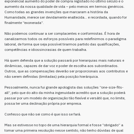
exponencial aumento do poder de compra registado no último século e o
aumento da nossa qualidade de vida – pelo menos em termos genéricos.
Como todas as grandes invenções que marcaram a história da
Humanidade, merece ser devidamente enaltecida… e recordada, quando for
finalmente “exonerada”.
Não podemos continuar a ser complacentes e conformistas. É hora de
canalizarmos todos os esforços possíveis para redefinirmos o paradigma
laboral, de forma que seja possível tirarmos partido das qualificações,
competências e idiossincrasias de quem trabalha.
Há quem defenda que a solução passará por hierarquias mais naturais e
dinâmicas, capazes de dar voz e poder de escolha aos subordinados.
Outros, que as compensações deverão ser proporcionais aos contributos e
não serem definidas (limitadas) pela posição hierárquica.
Pessoalmente, nunca fui grande apologista das soluções “one-size-fits-
all”, pelo que do alto da minha ingenuidade acredito que a solução poderá
passar por um modelo de organização tão flexível e versátil que, no limite,
possa ter uma declinação própria por empresa.
Confesso que não sei como é que isso se fará.
Mas se estivesse no topo de uma hierarquia formal e fosse “obrigado” a
tomar uma primeira resolução nesse sentido, não tenho dúvidas de qual