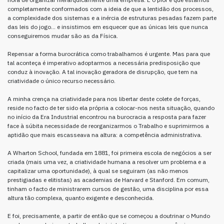
completamente conformados com a ideia de que a lentidão dos processos,
a complexidade dos sistemas e a inércia de estruturas pesadas fazem parte
das leis do jogo… e insistimos em esquecer que as únicas leis que nunca
conseguiremos mudar são as da Física.
Repensar a forma burocrática como trabalhamos é urgente. Mas para que
tal aconteça é imperativo adoptarmos a necessária predisposição que
conduz à inovação. A tal inovação geradora de disrupção, que tem na
criatividade o único recurso necessário.
A minha crença na criatividade para nos libertar deste colete de forças,
reside no facto de ter sido ela própria a colocar-nos nesta situação, quando
no início da Era Industrial encontrou na burocracia a resposta para fazer
face à súbita necessidade de reorganizarmos o Trabalho e suprimirmos a
aptidão que mais escasseava na altura: a competência administrativa.
A Wharton School, fundada em 1881, foi primeira escola de negócios a ser
criada (mais uma vez, a criatividade humana a resolver um problema e a
capitalizar uma oportunidade), à qual se seguiram (as não menos
prestigiadas e elitistas) as academias de Harvard e Stanford. Em comum,
tinham o facto de ministrarem cursos de gestão, uma disciplina por essa
altura tão complexa, quanto exigente e desconhecida.
E foi, precisamente, a partir de então que se começou a doutrinar o Mundo