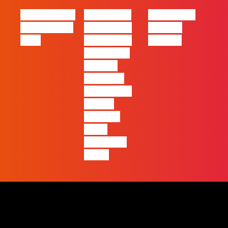
eBook FLAG |
#FLAGvox |
#FLAGvox |
Oráculo para
2026 será o
Made by
2026
ano em que
Humans
ficará mais
visível a
diferença
entre quem
apenas
produz e
quem
realmente
pensa