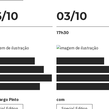
/10
03/10
17h30
Gtalks Special
#FLAGtalks Special
on: “Criatividade e
Edition: “Marketing D
s entram num bar… o
orientado à Indústria
decidem beber?”
Música – A jornada d
rgo Pinto
com
ial Edition
Special Edition