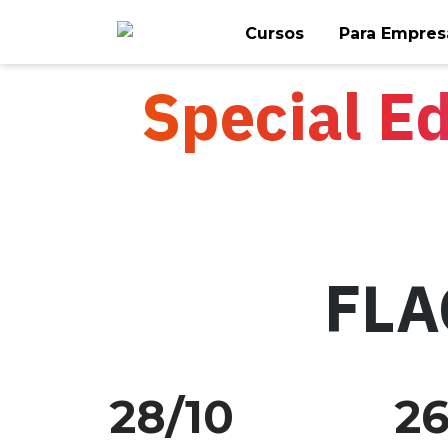
Skip
Cursos
Para Empres
to
content
Special Ed
FLA
28/10
26