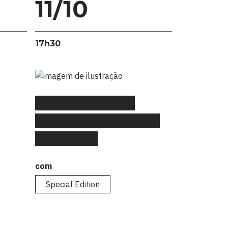
11/10
17h30
#FLAGtalks Special
Edition: “Aquela vez que
fui um CEO”
com
Special Edition