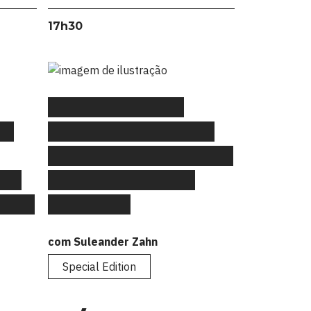
17h30
#FLAGtalks Special
e,
Edition: “Aprendizagem
Contínua, estratégias para
com
inovar em ambientes
ital”
complexos”
com Suleander Zahn
Special Edition