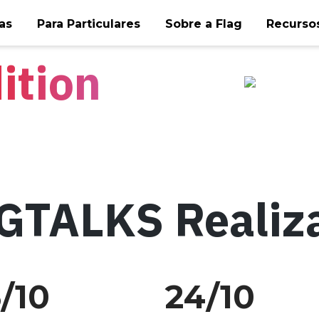
as
Para Particulares
Sobre a Flag
Recursos
ition
GTALKS Realiz
/10
24/10