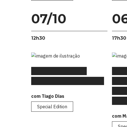
07/10
06
12h30
17h30
#FLAGtalks Special
#FLA
Edition: “Master of None”
Editi
Dado
com Tiago Dias
que 
Special Edition
com Ma
Spec