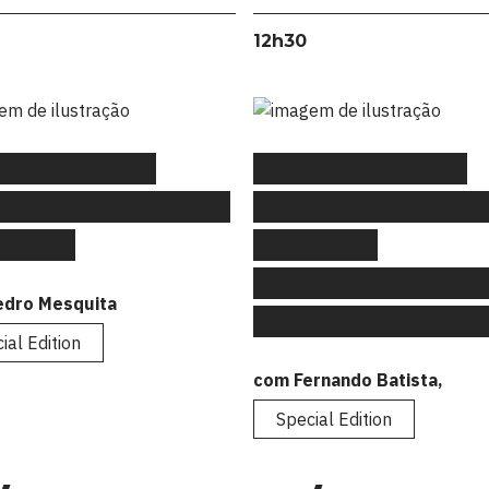
12h30
Gtalks Special
#FLAGtalks Special
ion: “CO2AT from CCP
Edition: “Urban Jungl
ANNES”
um caso de
empreendedorismo 
edro Mesquita
base no Marketing Dig
ial Edition
com Fernando Batista,
Special Edition