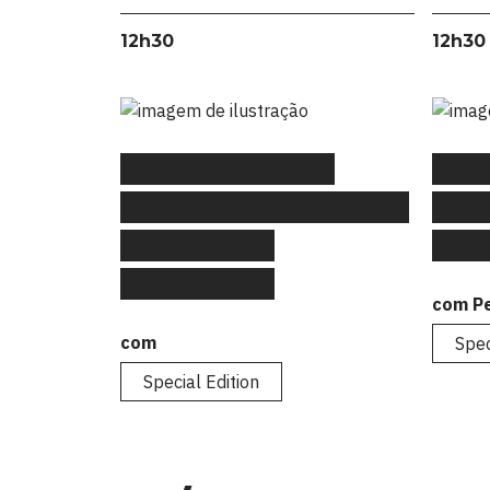
12h30
12h30
#FLAGtalks Special
#FLA
Edition: “Para que servem
Edit
os prémios de
to C
publicidade?”
com P
com
Spec
Special Edition