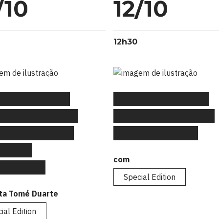
/10
12/10
12h30
Gtalks Special
#FLAGtalks Special
on: “Inteligência
Edition: “Branding &
icial aplicada ao
Narrativa Visual”
eting e
com
nicação”
Special Edition
ta Tomé Duarte
ial Edition