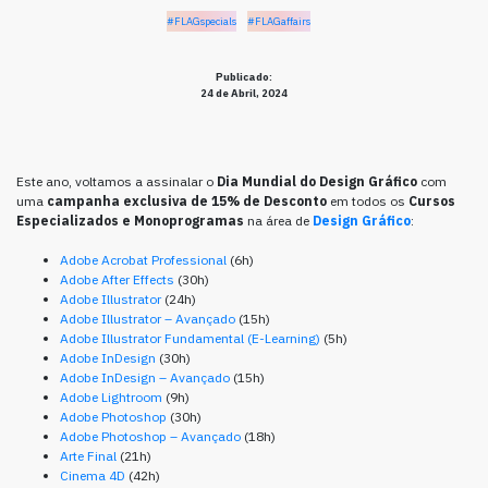
#FLAGspecials
#FLAGaffairs
Publicado:
24 de Abril, 2024
Este ano, voltamos a assinalar o
Dia Mundial do Design Gráfico
com
uma
campanha exclusiva de 15% de Desconto
em todos os
Cursos
Especializados e Monoprogramas
na área de
Design Gráfico
:
Adobe Acrobat Professional
(6h)
Adobe After Effects
(30h)
Adobe Illustrator
(24h)
Adobe Illustrator – Avançado
(15h)
Adobe Illustrator Fundamental (E-Learning)
(5h)
Adobe InDesign
(30h)
Adobe InDesign – Avançado
(15h)
Adobe Lightroom
(9h)
Adobe Photoshop
(30h)
Adobe Photoshop – Avançado
(18h)
Arte Final
(21h)
Cinema 4D
(42h)