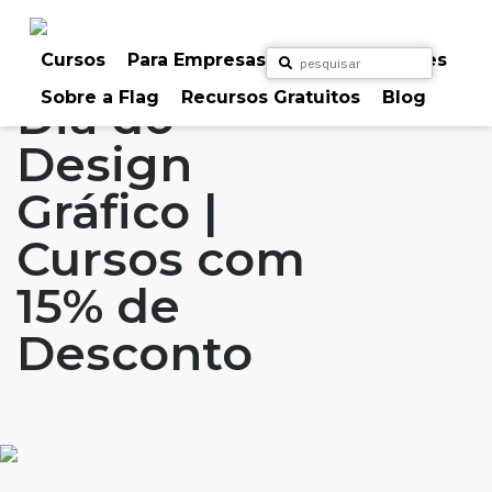
Skip
to
Home
Artigos
#FLAGspecials
#FLAGaffairs
content
Cursos
Para Empresas
Para Particulares
Sobre a Flag
Recursos Gratuitos
Blog
Dia do
Design
Gráfico |
Cursos com
15% de
Desconto