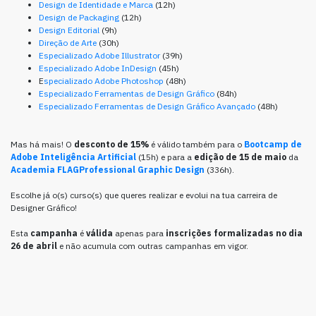
Design de Identidade e Marca
(12h)
Design de Packaging
(12h)
Design Editorial
(9h)
Direção de Arte
(30h)
Especializado Adobe Illustrator
(39h)
Especializado Adobe InDesign
(45h)
E
specializado Adobe Photoshop
(48h)
Especializado Ferramentas de Design Gráfico
(84h)
Especializado Ferramentas de Design Gráfico Avançado
(48h)
Mas há mais! O
desconto de 15%
é válido também para o
Bootcamp de
Adobe Inteligência Artificial
(15h) e para a
edição de 15 de maio
da
Academia FLAGProfessional Graphic Design
(336h).
Escolhe já o(s) curso(s) que queres realizar e evolui na tua carreira de
Designer Gráfico!
Esta
campanha
é
válida
apenas para
inscrições formalizadas no dia
26 de abril
e não acumula com outras campanhas em vigor.