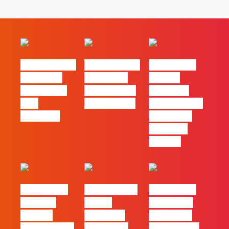
#FLAGvox | O
#FLAGvox | O
#FLAGvox |
social das
futuro das
Há uma
redes ficou
PME começa
diferença
pelo
nas pessoas
entre utilizar
caminho?
o Claude e
trabalhar
com ele
#FLAGvox |
FLAG no TOP
#FLAGvox |
Mercado
30 das
Comunicar
procura
Empresas
continua a
profissionais
Felizes em
ser uma das