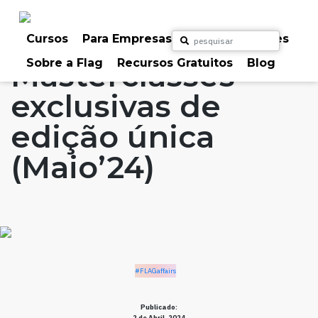
Skip
to
Home
Artigos
#FLAGaffairs
content
Cursos
Para Empresas
Para Particulares
Sobre a Flag
Recursos Gratuitos
Blog
Masterclasses
exclusivas de
edição única
(Maio’24)
#FLAGaffairs
Publicado:
2 de Abril, 2024