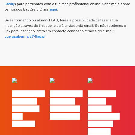
Credly
) para partilhares com a tua rede profissional online. Sabe mais sobre
os nossos badges digitais
aqui
.
Se és formando ou alumni FLAG, terás a possibilidade de fazer a tua
inscrição através do link que te será enviado via email. Se não receberes o
link para inscrição, entra em contacto connosco através do e-mail:
querosabermais@flag.pt
.
#FLAGvox | O
#FLAGvox | O
#FLAGvox |
social das
futuro das
Há uma
redes ficou
PME começa
diferença
pelo
nas pessoas
entre utilizar
caminho?
o Claude e
trabalhar