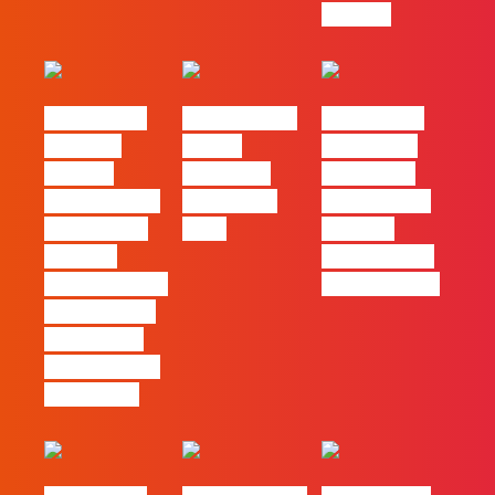
com ele
#FLAGvox |
FLAG no TOP
#FLAGvox |
Mercado
30 das
Comunicar
procura
Empresas
continua a
profissionais
Felizes em
ser uma das
que saibam
2026
maiores
cruzar a
ferramentas
técnica com o
de progresso
pensamento
criativo e a
resolução de
problemas