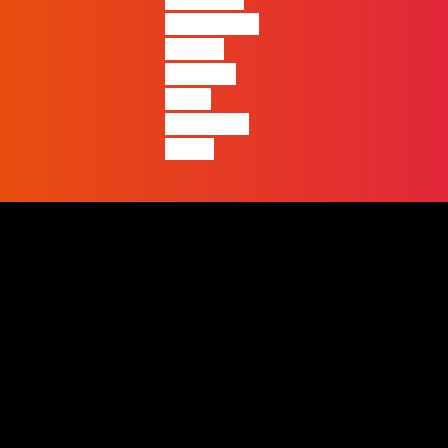
entre quem
apenas
produz e
quem
realmente
pensa