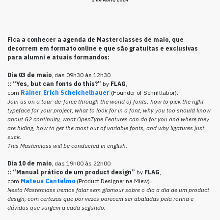
Fica a conhecer a agenda de Masterclasses de maio, que
decorrem em formato online e que são gratuitas e exclusivas
para alumni e atuais formandos:
Dia 03 de maio
, das 09h30 às 12h30
::
“Yes, but can fonts do this?”
by
FLAG
,
com
Rainer Erich Scheichelbauer
(Founder of Schriftlabor).
Join us on a tour-de-force through the world of fonts: how to pick the right
typeface for your project, what to look for in a font, why you too should know
about G2 continuity, what OpenType Features can do for you and where they
are hiding, how to get the most out of variable fonts, and why ligatures just
suck.
This Masterclass will be conducted in english.
Dia 10 de maio
, das 19h00 às 22h00
::
“Manual prático de um product design”
by
FLAG
,
com
Mateus Cantelmo
(Product Designer na Miew).
Nesta Masterclass iremos falar sem glamour sobre o dia a dia de um product
design, com certezas que por vezes parecem ser abaladas pela rotina e
dúvidas que surgem a cada segundo.