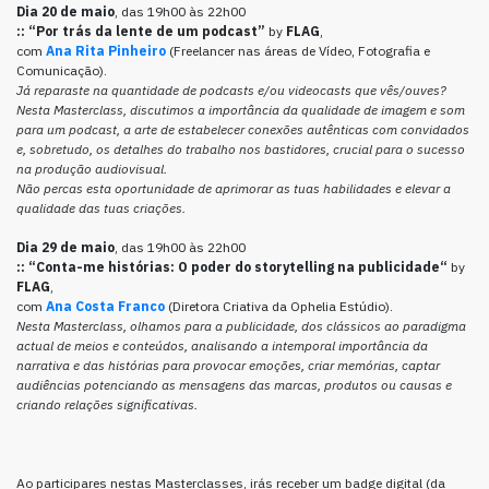
Dia 20 de maio
, das 19h00 às 22h00
::
“Por trás da lente de um podcast”
by
FLAG
,
com
Ana Rita Pinheiro
(Freelancer nas áreas de Vídeo, Fotografia e
Comunicação).
Já reparaste na quantidade de podcasts e/ou videocasts que vês/ouves?
Nesta Masterclass, discutimos a importância da qualidade de imagem e som
para um podcast, a arte de estabelecer conexões autênticas com convidados
e, sobretudo, os detalhes do trabalho nos bastidores, crucial para o sucesso
na produção audiovisual.
Não percas esta oportunidade de aprimorar as tuas habilidades e elevar a
qualidade das tuas criações.
Dia 29 de maio
, das 19h00 às 22h00
::
“
Conta-me histórias: O poder do storytelling na publicidade
“
by
FLAG
,
com
Ana Costa Franco
(Diretora Criativa da Ophelia Estúdio).
Nesta Masterclass, olhamos para a publicidade, dos clássicos ao paradigma
actual de meios e conteúdos, analisando a intemporal importância da
narrativa e das histórias para provocar emoções, criar memórias, captar
audiências potenciando as mensagens das marcas, produtos ou causas e
criando relações significativas.
Ao participares nestas Masterclasses, irás receber um badge digital (da