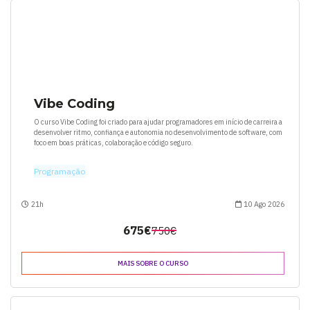
Vibe Coding
O curso Vibe Coding foi criado para ajudar programadores em início de carreira a
desenvolver ritmo, confiança e autonomia no desenvolvimento de software, com
foco em boas práticas, colaboração e código seguro.
Programação
21h
10 Ago 2026
675€
750€
MAIS SOBRE O CURSO