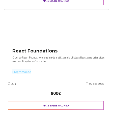
MAIS SOBRE O CURSO
React Foundations
O curso React Foundations ensina-te a utilizar a biblioteca React para criar sites
web e aplicações sofisticadas.
Programação
27h
09 Set 2026
800€
MAIS SOBRE O CURSO