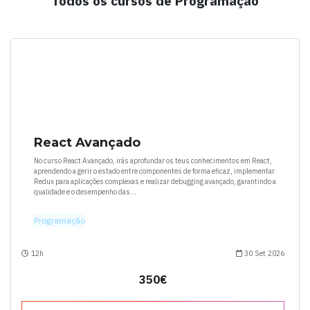
Todos os cursos de Programação
React Avançado
No curso React Avançado, irás aprofundar os teus conhecimentos em React,
aprendendo a gerir o estado entre componentes de forma eficaz, implementar
Redux para aplicações complexas e realizar debugging avançado, garantindo a
qualidade e o desempenho das...
Programação
12h
30 Set 2026
350€