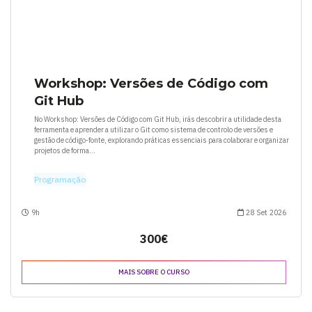
Workshop: Versões de Código com
Git Hub
No Workshop: Versões de Código com Git Hub, irás descobrir a utilidade desta
ferramenta e aprender a utilizar o Git como sistema de controlo de versões e
gestão de código-fonte, explorando práticas essenciais para colaborar e organizar
projetos de forma...
Programação
9h
28 Set 2026
300€
MAIS SOBRE O CURSO