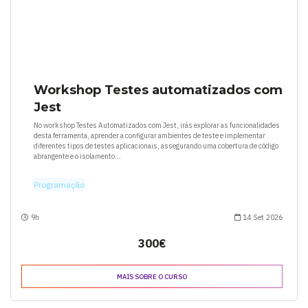
Workshop Testes automatizados com
Jest
No workshop Testes Automatizados com Jest, irás explorar as funcionalidades
desta ferramenta, aprender a configurar ambientes de teste e implementar
diferentes tipos de testes aplicacionais, assegurando uma cobertura de código
abrangente e o isolamento...
Programação
9h
14 Set 2026
300€
MAIS SOBRE O CURSO