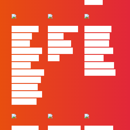
com ele
#FLAGvox |
FLAG no TOP
#FLAGvox |
Mercado
30 das
Comunicar
procura
Empresas
continua a
profissionais
Felizes em
ser uma das
que saibam
2026
maiores
cruzar a
ferramentas
técnica com o
de progresso
pensamento
criativo e a
resolução de
problemas
#FLAGvox |
Nova parceria
#FLAGjobs |