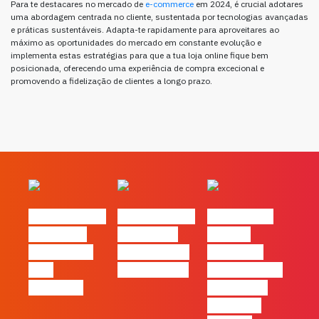
Para te destacares no mercado de
e-commerce
em 2024, é crucial adotares
uma abordagem centrada no cliente, sustentada por tecnologias avançadas
e práticas sustentáveis. Adapta-te rapidamente para aproveitares ao
máximo as oportunidades do mercado em constante evolução e
implementa estas estratégias para que a tua loja online fique bem
posicionada, oferecendo uma experiência de compra excecional e
promovendo a fidelização de clientes a longo prazo.
#FLAGvox | O
#FLAGvox | O
#FLAGvox |
social das
futuro das
Há uma
redes ficou
PME começa
diferença
pelo
nas pessoas
entre utilizar
caminho?
o Claude e
trabalhar