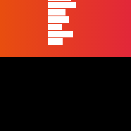
entre quem
apenas
produz e
quem
realmente
pensa