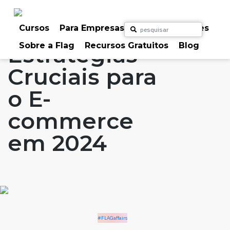
Skip
to
Home
Artigos
#FLAGaffairs
content
Cursos
Para Empresas
Para Particulares
Sobre a Flag
Recursos Gratuitos
Blog
Estratégias
Cruciais para
o E-
commerce
em 2024
#FLAGaffairs