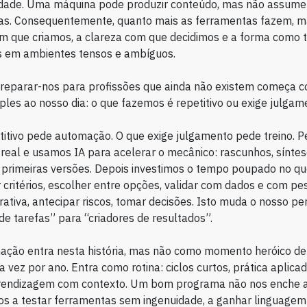
idade. Uma máquina pode produzir conteúdo, mas não assume
as. Consequentemente, quanto mais as ferramentas fazem, m
m que criamos, a clareza com que decidimos e a forma como
 em ambientes tensos e ambíguos.
preparar-nos para profissões que ainda não existem começa
mples ao nosso dia: o que fazemos é repetitivo ou exige julgam
titivo pede automação. O que exige julgamento pede treino.
real e usamos IA para acelerar o mecânico: rascunhos, sínteses
 primeiras versões. Depois investimos o tempo poupado no q
r critérios, escolher entre opções, validar com dados e com pe
rativa, antecipar riscos, tomar decisões. Isto muda o nosso per
de tarefas” para “criadores de resultados”.
mação entra nesta história, mas não como momento heróico de 
 vez por ano. Entra como rotina: ciclos curtos, prática aplica
prendizagem com contexto. Um bom programa não nos enche a
s a testar ferramentas sem ingenuidade, a ganhar linguagem