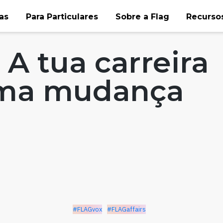
as
Para Particulares
Sobre a Flag
Recursos
irs
A tua carreira
uma mudança
#FLAGvox
#FLAGaffairs