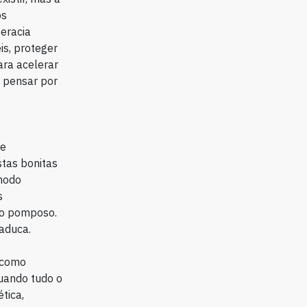
os
eracia
is, proteger
ara acelerar
 pensar por
-
 e
tas bonitas
modo
s
go pomposo.
aduca.
 como
uando tudo o
tica,