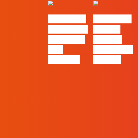
#FLAGvox |
#FLAGvox |
O social das
O futuro
redes ficou
das PME
pelo
começa nas
caminho?
pessoas