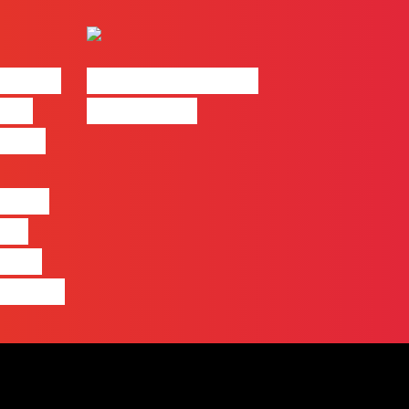
| 2026
#FLAGvox | Made
o em
by Humans
 mais
entre
nas
quem
 pensa