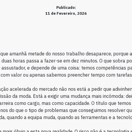
Publicado:
11 de Fevereiro, 2026
que amanhã metade do nosso trabalho desaparece, porque a
duas horas passa a fazer-se em dez minutos. O que sobra po
u assustador, e depende de uma coisa: temos competências p
 com valor ou apenas sabemos preencher tempo com tarefas
ção acelerada do mercado não nos está a pedir que adivinhe
issão da moda. Está a exigir uma mudança mais incómoda: dei
rreira como cargo, mas como capacidade. O título que temos
nos do que o tipo de problemas que conseguimos resolver q
da, quando a equipa muda, quando as ferramentas e a tecnol
e mais óbvio a esta nova realidade. O risco não é a tecnologia e