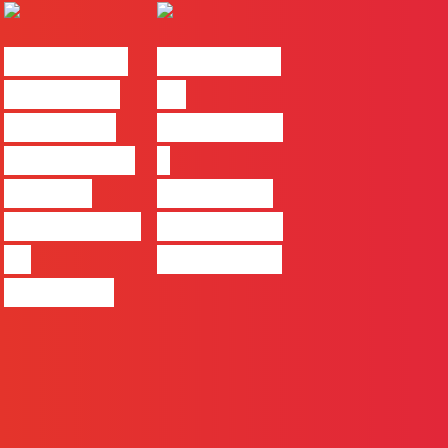
#FLAGvox |
#FLAGvox |
Comunicar
Da
continua a
curiosidade
ser uma das
à
maiores
integração
ferramentas
no trabalho
de
das marcas
progresso