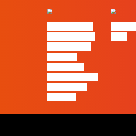
Nova parceria
#FLAGjo
com a AI Certs
2026
para reforçar
oferta de
formação e
certificação em
Inteligência
Artificial