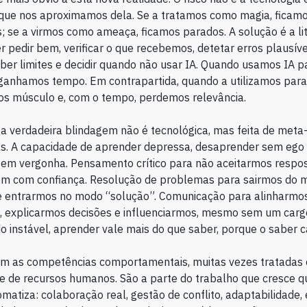
que nos aproximamos dela. Se a tratamos como magia, ficam
 se a virmos como ameaça, ficamos parados. A solução é a lit
r pedir bem, verificar o que recebemos, detetar erros plausíve
ber limites e decidir quando não usar IA. Quando usamos IA p
ganhamos tempo. Em contrapartida, quando a utilizamos para
os músculo e, com o tempo, perdemos relevância.
a verdadeira blindagem não é tecnológica, mas feita de meta
s. A capacidade de aprender depressa, desaprender sem ego
em vergonha. Pensamento crítico para não aceitarmos respos
êm com confiança. Resolução de problemas para sairmos do 
e entrarmos no modo “solução”. Comunicação para alinharmo
s, explicarmos decisões e influenciarmos, mesmo sem um car
instável, aprender vale mais do que saber, porque o saber c
am as competências comportamentais, muitas vezes tratadas
e de recursos humanos. São a parte do trabalho que cresce q
matiza: colaboração real, gestão de conflito, adaptabilidade, é