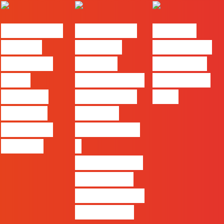
#FLAGvox |
#FLAGvox |
FLAG no
Há uma
Mercado
TOP 30 das
diferença
procura
Empresas
entre
profissionais
Felizes em
utilizar o
que saibam
2026
Claude e
cruzar a
trabalhar
técnica com
com ele
o
pensamento
criativo e a
resolução de
problemas