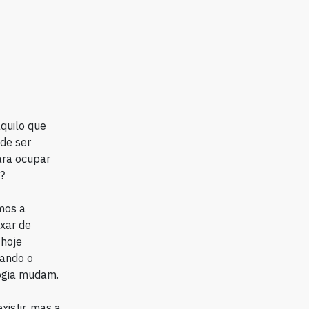
quilo que
de ser
ara ocupar
?
mos a
xar de
 hoje
uando o
ogia mudam.
xistir, mas a