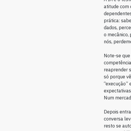
atitude com 
dependentes;
prática: sabe
dados, perce
o mecânico, 
nós, perdem
Note-se que 
competência
reaprender s
só porque v
“execução” 
expectativa
Num mercado 
Depois entr
conversa lev
resto se auto