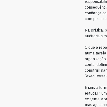
responsabil
consequênci
confiança co
com pessoas
Na prática, 
auditoria si
O que é repe
numa tarefa 
organização,
conta: defini
construir nar
“executores 
E sim, a for
estudar” uma
exigente, a
mas ajuda-no