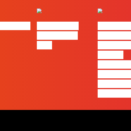
bs | Maio
eBook FLAG |
#FLAGvox 
Oráculo para
será o an
2026
que ficará
visível a
diferença 
quem ape
produz e 
realmente