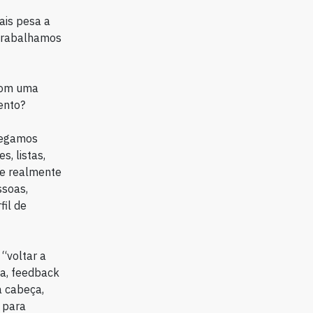
ais pesa a
 trabalhamos
 com uma
ento?
 Pegamos
, listas,
ue realmente
ssoas,
fil de
“voltar a
da, feedback
 cabeça,
 para