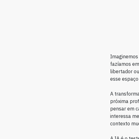
Imaginemos 
fazíamos em 
libertador o
esse espaço
A transforma
próxima prof
pensar em ca
interessa me
contexto mu
A IA é o test