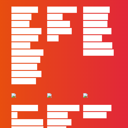
#FLAGvox |
FLAG no TOP
#FLAGvox |
Mercado
30 das
Comunicar
procura
Empresas
continua a
profissionais
Felizes em
ser uma das
que saibam
2026
maiores
cruzar a
ferramentas
técnica com o
de progresso
pensamento
criativo e a
resolução de
problemas
#FLAGvox |
Nova parceria
#FLAGjobs |
Da
com a AI
Maio 2026
curiosidade à
Certs para