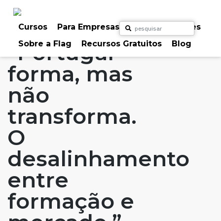
Skip
to
Home
Artigos
#FLAGvox
#FLAGaffairs
content
Cursos
Para Empresas
Para Particulares
Sobre a Flag
Recursos Gratuitos
Blog
“Portugal
forma, mas
não
transforma.
O
desalinhamento
entre
formação e