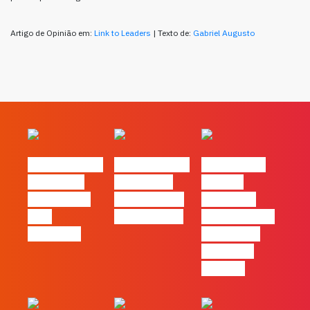
Artigo de Opinião em:
Link to Leaders
| Texto de:
Gabriel Augusto
#FLAGvox | O
#FLAGvox | O
#FLAGvox |
social das
futuro das
Há uma
redes ficou
PME começa
diferença
pelo
nas pessoas
entre utilizar
caminho?
o Claude e
trabalhar
com ele