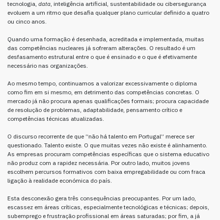
tecnologia,
data
, inteligência artificial, sustentabilidade ou cibersegurança
evoluem a um ritmo que desafia qualquer plano curricular definido a quatro
ou cinco anos.
Quando uma formação é desenhada, acreditada e implementada, muitas
das competências nucleares já sofreram alterações. O resultado é um
desfasamento estrutural entre o que é ensinado e o que é efetivamente
necessário nas organizações.
Ao mesmo tempo, continuamos a valorizar excessivamente o diploma
como fim em si mesmo, em detrimento das competências concretas. O
mercado já não procura apenas qualificações formais; procura capacidade
de resolução de problemas, adaptabilidade, pensamento crítico e
competências técnicas atualizadas.
O discurso recorrente de que “não há talento em Portugal” merece ser
questionado. Talento existe. O que muitas vezes não existe é alinhamento.
As empresas procuram competências específicas que o sistema educativo
não produz com a rapidez necessária. Por outro lado, muitos jovens
escolhem percursos formativos com baixa empregabilidade ou com fraca
ligação à realidade económica do país.
Esta desconexão gera três consequências preocupantes. Por um lado,
escassez em áreas críticas, especialmente tecnológicas e técnicas; depois,
subemprego e frustração profissional em áreas saturadas; por fim, a já