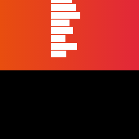
diferença
entre quem
apenas
produz e
quem
realmente
pensa