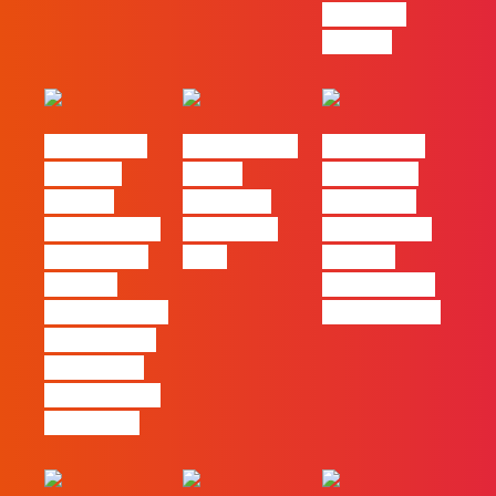
trabalhar
com ele
#FLAGvox |
FLAG no TOP
#FLAGvox |
Mercado
30 das
Comunicar
procura
Empresas
continua a
profissionais
Felizes em
ser uma das
que saibam
2026
maiores
cruzar a
ferramentas
técnica com o
de progresso
pensamento
criativo e a
resolução de
problemas