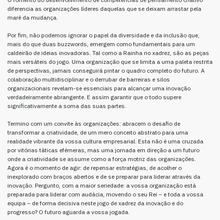
diferencia as organizações líderes daquelas que se deixam arrastar pela
maré da mudança.
Por fim, não podemos ignorar o papel da diversidade e da inclusão que,
mais do que duas buzzwords, emergem como fundamentais para um
caldeirão de ideias inovadoras. Tal como a Rainha no xadrez, são as peças
mais versáteis do jogo. Uma organização que se limita a uma paleta restrita
de perspectivas, jamais conseguirá pintar o quadro completo do futuro. A
colaboração multidisciplinar e o derrubar de barreiras e silos
organizacionais revelam-se essenciais para alcançar uma inovação
verdadeiramente abrangente. E assim garantir que o todo supere
significativamente a soma das suas partes.
Termino com um convite às organizações: abracem o desafio de
transformar a criatividade, de um mero conceito abstrato para uma
realidade vibrante da vossa cultura empresarial. Esta não é uma cruzada
por vitórias táticas efémeras, mas uma jornada em direção a um futuro
onde a criatividade se assume como a força motriz das organizações.
Agora é o momento de agir: de repensar estratégias, de acolher o
inexplorado com braços abertos e de se preparar para liderar através da
inovação. Pergunto, com a maior seriedade: a vossa organização está
preparada para liderar com audácia, movendo o seu Rei – e toda a vossa
equipa – de forma decisiva neste jogo de xadrez da inovação e do
progresso? O futuro aguarda a vossa jogada.