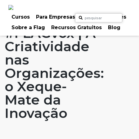
Skip
to
Home
Artigos
#FLAGvox
#FLAGaffairs
content
Cursos
Para Empresas
Para Particulares
Sobre a Flag
Recursos Gratuitos
Blog
#FLAGvox | A
Criatividade
nas
Organizações:
o Xeque-
Mate da
Inovação