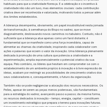
habituais para que a criatividade floresça. E a celebração e o incentivo à
criatividade não são um luxo, mas elementos cruciais: cada contribuição
criativa deve ser reconhecida e valorizada, motivando todos a pensar além
dos limites estabelecidos.
A liderança desempenha, obviamente, um papel insubstituível nesta jornada
de transformação, à semelhança do Bispo no xadrez, que se move
diagonalmente, desbravando novos caminhos no tabuleiro. Contudo, não é
suficiente que a liderança atue apenas como um farol distante; é
fundamental que se manifeste como uma força incendiária, capaz de
alimentar as chamas da criatividade, inspirando cada colaborador com
ações e palavras que ecoem o valor da inovação. Uma liderança plenamente
dedicada à promoção de uma cultura que potencia a criatividade e a
experimentação, amplia exponencialmente o potencial criativo da sua
equipa. Pelo contrário, os líderes que hesitam em comprometer-se com o
estabelecimento de um ambiente propício à inovação e à livre expressão de
ideias, acabam por restringir as possibilidades de crescimento criativo dos
seus colaboradores e, consequentemente, o futuro da organização.
Também não se pode negligenciar a alocação dos recursos necessários. Os
Peões, apesar de serem as peças menos poderosas, são fundamentais
para a estratégia do xadrez, avançando passo a passo; da mesma forma,
os recursos dedicados à inovação – tempo, energia, capital – constituem
um investimento estratégico que prepara o terreno para inovações futuras.
O fomento do desenvolvimento de competências de pensamento criativo