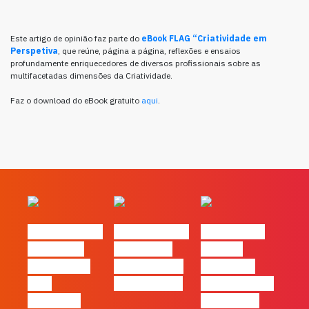
Este artigo de opinião faz parte do
eBook FLAG “Criatividade em
Perspetiva
, que reúne, página a página, reflexões e ensaios
profundamente enriquecedores de diversos profissionais sobre as
multifacetadas dimensões da Criatividade.
Faz o download do eBook gratuito
aqui
.
#FLAGvox | O
#FLAGvox | O
#FLAGvox |
social das
futuro das
Há uma
redes ficou
PME começa
diferença
pelo
nas pessoas
entre utilizar
caminho?
o Claude e