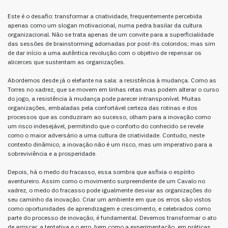
Este é o desafio: transformar a criatividade, frequentemente percebida
apenas como um slogan motivacional, numa pedra basilar da cultura
organizacional. Não se trata apenas de um convite para a superficialidade
das sessões de brainstorming adornadas por post-its coloridos; mas sim
de dar início a uma autêntica revolução com o objetivo de repensar os
alicerces que sustentam as organizações.
Abordemos desde já o elefante na sala: a resistência à mudança. Como as
Torres no xadrez, que se movem em linhas retas mas podem alterar o curso
do jogo, a resistência à mudança pode parecer intransponível. Muitas
organizações, embaladas pela confortável certeza das rotinas e dos
processos que as conduziram ao sucesso, olham para a inovação como
um risco indesejável, permitindo que o conforto do conhecido se revele
como o maior adversário a uma cultura de criatividade. Contudo, neste
contexto dinâmico, a inovação não é um risco, mas um imperativo para a
sobreviviência e a prosperidade.
Depois, há o medo do fracasso, essa sombra que asfixia o espírito
aventureiro. Assim como o movimento surpreendente de um Cavalo no
xadrez, o medo do fracasso pode igualmente desviar as organizações do
seu caminho da inovação. Criar um ambiente em que os erros são vistos
como oportunidades de aprendizagem e crescimento, e celebrados como
parte do processo de inovação, é fundamental. Devemos transformar o ato
de arriscar, a tentativa e o erro, bem como a experimentação, em práticas